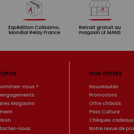
Expédition Colissimo,
Retrait gratuit au
Mondial Relay France
magasin LE MANS
ROPOS
NOS OFFRES
 sommes-nous ?
Nouveautés
 engagements
Promotions
aires Magasins
Offre châssis
ement
Pass Culture
aison
Chèques cadeaux
tactez-nous
Notre revue de pro