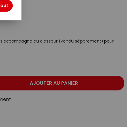
tout
otre avis !
ui s'accompagne du classeur (vendu séparement) pour
AJOUTER AU PANIER
ment