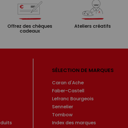
Offrez des chèques
Ateliers créatifs
cadeaux
SÉLECTION DE MARQUES
Caran d'Ache
Faber-Castell
Lefranc Bourgeois
Sennelier
Tombow
duits
Index des marques