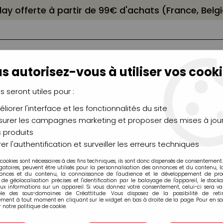
elay offerte à partir de 99€ d'achats (France, Bel
s autorisez-vous à utiliser vos cooki
us seront utiles pour :
liorer l'interface et les fonctionnalités du site
NCEAUX
CHÂSSIS
AÉROGRAPHIE
MODELAG
UTEAUX
CHEVALETS
MODÉLISME
MOULAG
urer les campagnes marketing et proposer des mises à jour
 produits
ampons
>
INTERCALAIRE DE RANGEMENT POUR TAMPON CLEAR 23
er l'authentification et surveiller les erreurs techniques
 cookies sont nécessaires à des fins techniques, ils sont donc dispensés de consentement. 
gatoires, peuvent être utilisés pour la personnalisation des annonces et du contenu, 
onces et du contenu, la connaissance de l'audience et le développement de produ
de géolocalisation précises et l'identification par le balayage de l'appareil, le stock
aux informations sur un appareil. Si vous donnez votre consentement, celui-ci sera va
ble des sous-domaines de Créattitude. Vous disposez de la possibilité de retir
INTERCALAIRE 
ment à tout moment en cliquant sur le widget en bas à droite de la page. Pour en sav
 notre politique de cookie.
CLEAR 23X15CM