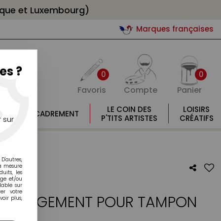
gique et Luxembourg)
Marques françaises
es ?
0
0
Favoris
Compte
Panier
E
LE COIN DES
LOISIRS
ENCADREMENT
E
P'TITS ARTISTES
CRÉATIFS
 sur
X15CM
D'autres,
la mesure
its, les
age et/ou
lable sur
er votre
DE RANGEMENT POUR TAMPON
oir plus,