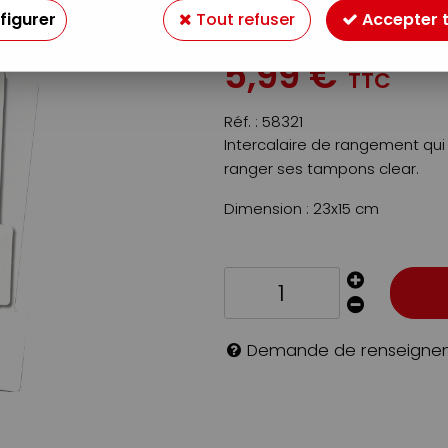
figurer
Tout refuser
Accepter 
Soyez le premier à donner v
5
,
99
€
TTC
Réf. :
58321
Intercalaire de rangement q
ranger ses tampons clear.
Dimension : 23x15 cm
Demande de renseigne