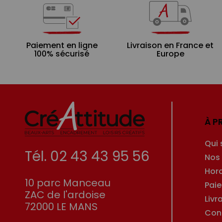
Paiement en ligne
Livraison en France et
100% sécurisé
Europe
À P
Qui
Tél. 02 43 43 95 56
Nos
Hor
10 parc Manceau
Pai
ZAC de l'ardoise
Livr
72000 LE MANS
Con