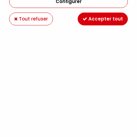
Configurer
Tout refuser
Accepter tout
GRAPH'IT MARQUEUR BRUSH À ALCOOL 7150 -
CYAN
Soyez le premier à donner votre avis !