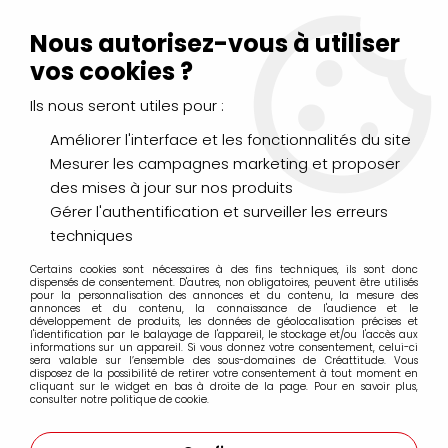
Livraison Mondial Relay offerte à partir de 99€ d'achats
(France, Belgique et Luxembourg)
Nous autorisez-vous à utiliser
Service client
Le Mans
02 43 43 95 56
ou par
mail
vos cookies ?
Ils nous seront utiles pour :
0
Améliorer l'interface et les fonctionnalités du site
Mesurer les campagnes marketing et proposer
Accueil
>
DESSIN & ARTS GRAPHIQUES
>
Marqueurs à Alcool
>
des mises à jour sur nos produits
Marqueurs à alcool Graph'it Brush
>
GRAPH'IT MARQUEUR
BRUSH À ALCOOL 7150 - CYAN
Gérer l'authentification et surveiller les erreurs
techniques
PROMO
-
27
%
Certains cookies sont nécessaires à des fins techniques, ils sont donc
dispensés de consentement. D'autres, non obligatoires, peuvent être utilisés
pour la personnalisation des annonces et du contenu, la mesure des
annonces et du contenu, la connaissance de l'audience et le
développement de produits, les données de géolocalisation précises et
l'identification par le balayage de l'appareil, le stockage et/ou l'accès aux
informations sur un appareil. Si vous donnez votre consentement, celui-ci
sera valable sur l’ensemble des sous-domaines de Créattitude. Vous
disposez de la possibilité de retirer votre consentement à tout moment en
cliquant sur le widget en bas à droite de la page. Pour en savoir plus,
consulter notre politique de cookie.