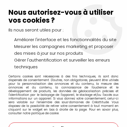
Livraison Mondial Relay offerte à partir de 99€ d'achats
(France, Belgique et Luxembourg)
Nous autorisez-vous à utiliser
Service client
Le Mans
02 43 43 95 56
ou par
mail
vos cookies ?
Ils nous seront utiles pour :
0
Améliorer l'interface et les fonctionnalités du site
Mesurer les campagnes marketing et proposer
Accueil
>
AÉROGRAPHIE & MODÉLISME
>
Flocage Modélisme
>
des mises à jour sur nos produits
GRANDS ARBUSTES - VERT FONCE
Gérer l'authentification et surveiller les erreurs
techniques
Certains cookies sont nécessaires à des fins techniques, ils sont donc
dispensés de consentement. D'autres, non obligatoires, peuvent être utilisés
pour la personnalisation des annonces et du contenu, la mesure des
annonces et du contenu, la connaissance de l'audience et le
développement de produits, les données de géolocalisation précises et
l'identification par le balayage de l'appareil, le stockage et/ou l'accès aux
informations sur un appareil. Si vous donnez votre consentement, celui-ci
sera valable sur l’ensemble des sous-domaines de Créattitude. Vous
disposez de la possibilité de retirer votre consentement à tout moment en
cliquant sur le widget en bas à droite de la page. Pour en savoir plus,
consulter notre politique de cookie.