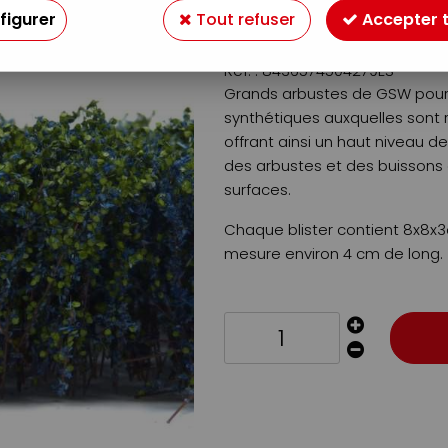
9
,
90
€
figurer
Tout refuser
Accepter 
TTC
Réf. :
8436574504279ES
Grands arbustes de GSW pour f
synthétiques auxquelles sont 
offrant ainsi un haut niveau d
des arbustes et des buissons 
surfaces.
Chaque blister contient 8x8x
mesure environ 4 cm de long.