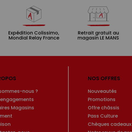
Expédition Colissimo,
Retrait gratuit au
Mondial Relay France
magasin LE MANS
ROPOS
NOS OFFRES
 sommes-nous ?
Nouveautés
 engagements
Promotions
aires Magasins
Offre châssis
ement
Pass Culture
aison
Chèques cadeaux