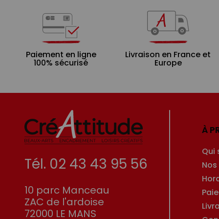
Paiement en ligne
Livraison en France et
100% sécurisé
Europe
À P
Qui
Tél. 02 43 43 95 56
Nos
Hor
10 parc Manceau
Pai
ZAC de l'ardoise
Livr
72000 LE MANS