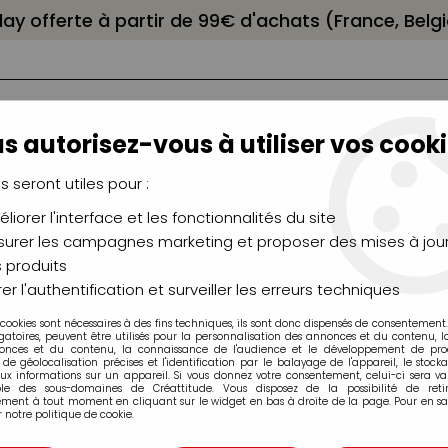
elay offerte à partir de 99€ d'achats (France, Bel
s autorisez-vous à utiliser vos cooki
us seront utiles pour :
liorer l'interface et les fonctionnalités du site
NCEAUX
CHÂSSIS
AÉROGRAPHIE
MODELAG
UTEAUX
CHEVALETS
MODÉLISME
MOULAG
urer les campagnes marketing et proposer des mises à jour
 produits
>
GRANDS ARBUSTES - BLEU VERT
er l'authentification et surveiller les erreurs techniques
 cookies sont nécessaires à des fins techniques, ils sont donc dispensés de consentement. 
gatoires, peuvent être utilisés pour la personnalisation des annonces et du contenu, 
onces et du contenu, la connaissance de l'audience et le développement de produ
de géolocalisation précises et l'identification par le balayage de l'appareil, le stock
aux informations sur un appareil. Si vous donnez votre consentement, celui-ci sera va
GRANDS ARBUST
ble des sous-domaines de Créattitude. Vous disposez de la possibilité de retir
ment à tout moment en cliquant sur le widget en bas à droite de la page. Pour en sav
 notre politique de cookie.
Soyez le premier à donner v