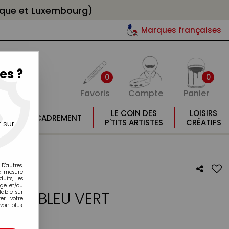
gique et Luxembourg)
Marques françaises
es ?
0
0
Favoris
Compte
Panier
E
LE COIN DES
LOISIRS
ENCADREMENT
E
P'TITS ARTISTES
CRÉATIFS
 sur
D'autres,
la mesure
its, les
age et/ou
lable sur
ES - BLEU VERT
er votre
oir plus,
otre avis !