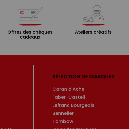
Offrez des chèques
Ateliers créatifs
cadeaux
SÉLECTION DE MARQUES
Caran d'Ache
Faber-Castell
Lefranc Bourgeois
Sennelier
Tombow