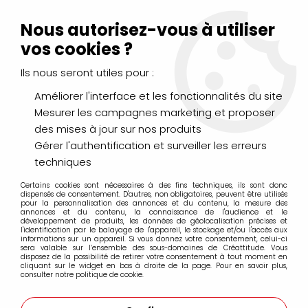
Livraison Mondial Relay offerte à partir de 99€ d'achats
(France, Belgique et Luxembourg)
Nous autorisez-vous à utiliser
Service client
Le Mans
02 43 43 95 56
ou par
mail
vos cookies ?
Ils nous seront utiles pour :
0
Améliorer l'interface et les fonctionnalités du site
Mesurer les campagnes marketing et proposer
Accueil
>
PEINTURES
>
Gouache
>
des mises à jour sur nos produits
Gouache Sennelier Extra-fine
>
GOUACHE EXTRA-FINE
SENNELIER 21ML POURPRE DIOXAZINE S3
Gérer l'authentification et surveiller les erreurs
techniques
Certains cookies sont nécessaires à des fins techniques, ils sont donc
dispensés de consentement. D'autres, non obligatoires, peuvent être utilisés
pour la personnalisation des annonces et du contenu, la mesure des
annonces et du contenu, la connaissance de l'audience et le
développement de produits, les données de géolocalisation précises et
l'identification par le balayage de l'appareil, le stockage et/ou l'accès aux
informations sur un appareil. Si vous donnez votre consentement, celui-ci
sera valable sur l’ensemble des sous-domaines de Créattitude. Vous
disposez de la possibilité de retirer votre consentement à tout moment en
cliquant sur le widget en bas à droite de la page. Pour en savoir plus,
consulter notre politique de cookie.