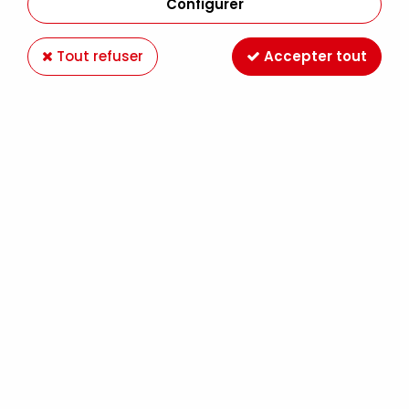
Configurer
Tout refuser
Accepter tout
GOUACHE EXTRA-FINE SENNELIER 21ML
POURPRE DIOXAZINE S3
Soyez le premier à donner votre avis !