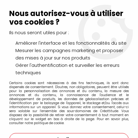
Livraison Mondial Relay offerte à partir de 99€ d'achats
(France, Belgique et Luxembourg)
Nous autorisez-vous à utiliser
Service client
Le Mans
02 43 43 95 56
ou par
mail
vos cookies ?
Ils nous seront utiles pour :
0
Améliorer l'interface et les fonctionnalités du site
Mesurer les campagnes marketing et proposer
Accueil
>
>
GOLDEN LIGHT MOLDING PASTE 236ML
des mises à jour sur nos produits
Gérer l'authentification et surveiller les erreurs
techniques
Certains cookies sont nécessaires à des fins techniques, ils sont donc
dispensés de consentement. D'autres, non obligatoires, peuvent être utilisés
pour la personnalisation des annonces et du contenu, la mesure des
annonces et du contenu, la connaissance de l'audience et le
développement de produits, les données de géolocalisation précises et
l'identification par le balayage de l'appareil, le stockage et/ou l'accès aux
informations sur un appareil. Si vous donnez votre consentement, celui-ci
sera valable sur l’ensemble des sous-domaines de Créattitude. Vous
disposez de la possibilité de retirer votre consentement à tout moment en
cliquant sur le widget en bas à droite de la page. Pour en savoir plus,
consulter notre politique de cookie.