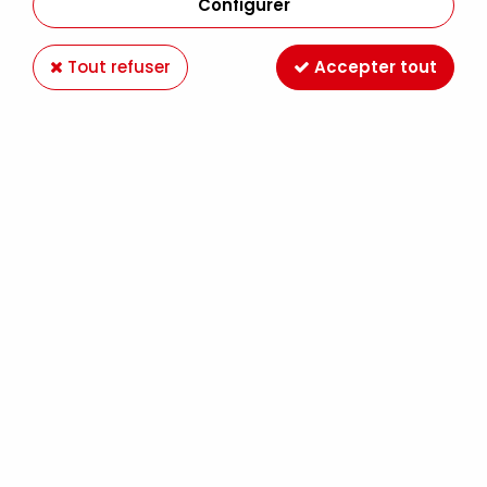
Configurer
Tout refuser
Accepter tout
GEANTE PERFO ETOILE
Soyez le premier à donner votre avis !
15
,
50
€
TTC