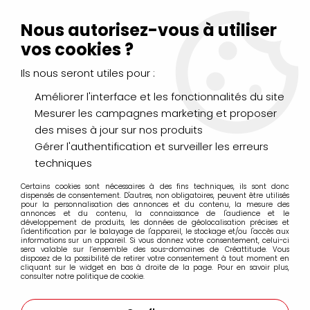
Livraison Mondial Relay offerte à partir de 99€ d'achats
(France, Belgique et Luxembourg)
Nous autorisez-vous à utiliser
Service client
Le Mans
02 43 43 95 56
ou par
mail
vos cookies ?
Ils nous seront utiles pour :
0
Améliorer l'interface et les fonctionnalités du site
Mesurer les campagnes marketing et proposer
Accueil
>
LOISIRS CRÉATIFS
>
Machines et outils de coupe
>
des mises à jour sur nos produits
Perforatrices
>
GEANTE PERFO ETOILE
Gérer l'authentification et surveiller les erreurs
techniques
Certains cookies sont nécessaires à des fins techniques, ils sont donc
dispensés de consentement. D'autres, non obligatoires, peuvent être utilisés
pour la personnalisation des annonces et du contenu, la mesure des
annonces et du contenu, la connaissance de l'audience et le
développement de produits, les données de géolocalisation précises et
l'identification par le balayage de l'appareil, le stockage et/ou l'accès aux
informations sur un appareil. Si vous donnez votre consentement, celui-ci
sera valable sur l’ensemble des sous-domaines de Créattitude. Vous
disposez de la possibilité de retirer votre consentement à tout moment en
cliquant sur le widget en bas à droite de la page. Pour en savoir plus,
consulter notre politique de cookie.