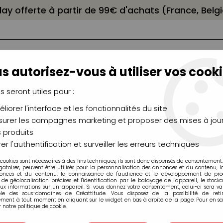
elay offerte à partir de 99€ d'achats (France, Bel
s autorisez-vous à utiliser vos cooki
us seront utiles pour :
liorer l'interface et les fonctionnalités du site
NCEAUX
CHÂSSIS
AÉROGRAPHIE
MODELAG
UTEAUX
CHEVALETS
MODÉLISME
MOULAG
urer les campagnes marketing et proposer des mises à jour
 produits
ldfaber Aqua Dual Marker Faber-Castell
>
FEUTRE GOLDFABER 
er l'authentification et surveiller les erreurs techniques
 cookies sont nécessaires à des fins techniques, ils sont donc dispensés de consentement. 
gatoires, peuvent être utilisés pour la personnalisation des annonces et du contenu, 
onces et du contenu, la connaissance de l'audience et le développement de produ
de géolocalisation précises et l'identification par le balayage de l'appareil, le stock
aux informations sur un appareil. Si vous donnez votre consentement, celui-ci sera va
ble des sous-domaines de Créattitude. Vous disposez de la possibilité de retir
ment à tout moment en cliquant sur le widget en bas à droite de la page. Pour en sav
FEUTRE GOLDFA
 notre politique de cookie.