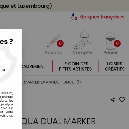
gique et Luxembourg)
Marques françaises
es ?
0
0
Favoris
Compte
Panier
E
LE COIN DES
LOISIRS
ENCADREMENT
E
P'TITS ARTISTES
CRÉATIFS
 sur
AQUA DUAL MARKER LAVANDE FONCE 197
D'autres,
la mesure
its, les
age et/ou
lable sur
er votre
oir plus,
BER AQUA DUAL MARKER