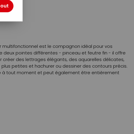
 197
tout
otre avis !
 multifonctionnel est le compagnon idéal pour vos
 deux pointes différentes - pinceau et feutre fin - il offre
ur créer des lettrages élégants, des aquarelles délicates,
 plus petites et hachurer ou dessiner des contours précis.
te à tout moment et peut également être entièrement