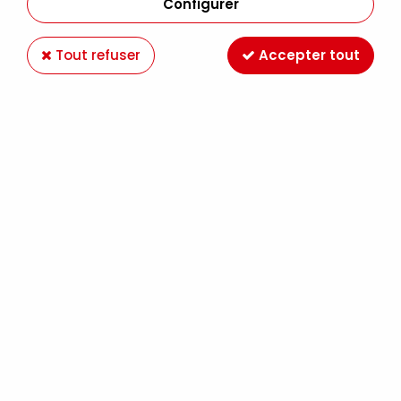
Configurer
Tout refuser
Accepter tout
FEUTRE EMOTT 0,4MM ORANGE FONCE
Soyez le premier à donner votre avis !
1
,
79
€
TTC