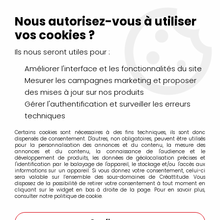
Livraison Mondial Relay offerte à partir de 99€ d'achats
(France, Belgique et Luxembourg)
Nous autorisez-vous à utiliser
Service client
Le Mans
02 43 43 95 56
ou par
mail
vos cookies ?
Ils nous seront utiles pour :
0
Améliorer l'interface et les fonctionnalités du site
Mesurer les campagnes marketing et proposer
Accueil
>
>
FEUTRE EMOTT 0,4MM ORANGE FONCE
des mises à jour sur nos produits
Gérer l'authentification et surveiller les erreurs
techniques
Certains cookies sont nécessaires à des fins techniques, ils sont donc
dispensés de consentement. D'autres, non obligatoires, peuvent être utilisés
pour la personnalisation des annonces et du contenu, la mesure des
annonces et du contenu, la connaissance de l'audience et le
développement de produits, les données de géolocalisation précises et
l'identification par le balayage de l'appareil, le stockage et/ou l'accès aux
informations sur un appareil. Si vous donnez votre consentement, celui-ci
sera valable sur l’ensemble des sous-domaines de Créattitude. Vous
disposez de la possibilité de retirer votre consentement à tout moment en
cliquant sur le widget en bas à droite de la page. Pour en savoir plus,
consulter notre politique de cookie.