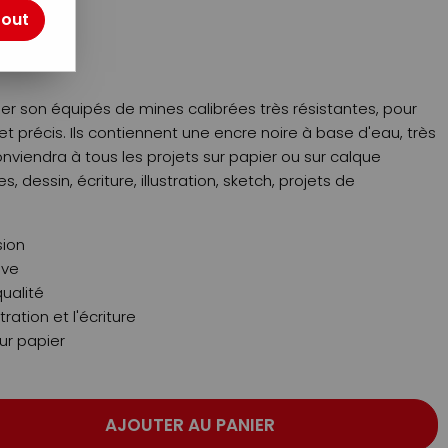
tout
ner son équipés de mines calibrées très résistantes, pour
 précis. Ils contiennent une encre noire à base d'eau, très
nviendra à tous les projets sur papier ou sur calque
, dessin, écriture, illustration, sketch, projets de
sion
ive
ualité
stration et l'écriture
sur papier
AJOUTER AU PANIER