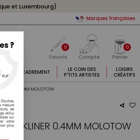
gique et Luxembourg)
Marques françaises
es ?
0
0
Favoris
Compte
Panier
E
LE COIN DES
LOISIRS
ENCADREMENT
E
P'TITS ARTISTES
CRÉATIFS
 sur
ACKLINER 0.4MM MOLOTOW
D'autres,
la mesure
its, les
age et/ou
lable sur
er votre
E BLACKLINER 0.4MM MOLOTOW
oir plus,
otre avis !