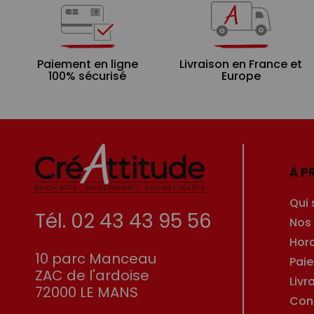
Paiement en ligne
Livraison en France et
100% sécurisé
Europe
À P
Qui
Tél. 02 43 43 95 56
Nos
Hor
10 parc Manceau
Pai
ZAC de l'ardoise
Livr
72000 LE MANS
Con