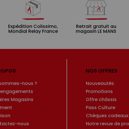
Expédition Colissimo,
Retrait gratuit au
Mondial Relay France
magasin LE MANS
ROPOS
NOS OFFRES
 sommes-nous ?
Nouveautés
 engagements
Promotions
aires Magasins
Offre châssis
ement
Pass Culture
aison
Chèques cadeaux
tactez-nous
Notre revue de pro