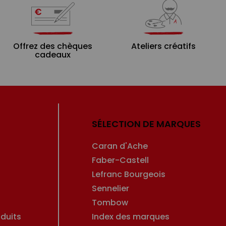
Offrez des chèques
Ateliers créatifs
cadeaux
SÉLECTION DE MARQUES
Caran d'Ache
Faber-Castell
Lefranc Bourgeois
Sennelier
Tombow
duits
Index des marques