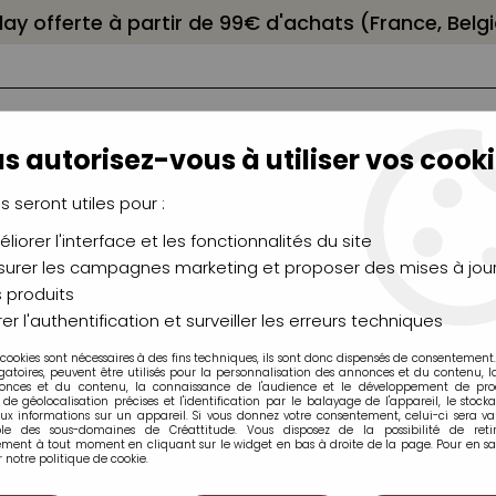
elay offerte à partir de 99€ d'achats (France, Bel
s autorisez-vous à utiliser vos cooki
us seront utiles pour :
liorer l'interface et les fonctionnalités du site
NCEAUX
CHÂSSIS
AÉROGRAPHIE
MODELAG
UTEAUX
CHEVALETS
MODÉLISME
MOULAG
urer les campagnes marketing et proposer des mises à jour
 produits
s calibrées
>
Feutres Blackliner Molotow
>
FEUTRE CALIBRE BL
er l'authentification et surveiller les erreurs techniques
 cookies sont nécessaires à des fins techniques, ils sont donc dispensés de consentement. 
gatoires, peuvent être utilisés pour la personnalisation des annonces et du contenu, 
onces et du contenu, la connaissance de l'audience et le développement de produ
de géolocalisation précises et l'identification par le balayage de l'appareil, le stock
aux informations sur un appareil. Si vous donnez votre consentement, celui-ci sera va
ble des sous-domaines de Créattitude. Vous disposez de la possibilité de retir
FEUTRE CALIBR
ment à tout moment en cliquant sur le widget en bas à droite de la page. Pour en sav
 notre politique de cookie.
Soyez le premier à donner v