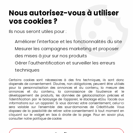
Livraison Mondial Relay offerte à partir de 99€ d'achats
(France, Belgique et Luxembourg)
Nous autorisez-vous à utiliser
Service client
Le Mans
02 43 43 95 56
ou par
mail
vos cookies ?
Ils nous seront utiles pour :
0
Améliorer l'interface et les fonctionnalités du site
Mesurer les campagnes marketing et proposer
Accueil
>
DESSIN & ARTS GRAPHIQUES
>
Feutres
>
des mises à jour sur nos produits
Feutres ABT TOMBOW
>
FEUTRE ABT DUAL BRUSH PEN ORCHID-
673
Gérer l'authentification et surveiller les erreurs
techniques
Certains cookies sont nécessaires à des fins techniques, ils sont donc
dispensés de consentement. D'autres, non obligatoires, peuvent être utilisés
pour la personnalisation des annonces et du contenu, la mesure des
annonces et du contenu, la connaissance de l'audience et le
développement de produits, les données de géolocalisation précises et
l'identification par le balayage de l'appareil, le stockage et/ou l'accès aux
informations sur un appareil. Si vous donnez votre consentement, celui-ci
sera valable sur l’ensemble des sous-domaines de Créattitude. Vous
disposez de la possibilité de retirer votre consentement à tout moment en
cliquant sur le widget en bas à droite de la page. Pour en savoir plus,
consulter notre politique de cookie.