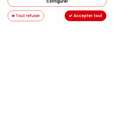
Configurer
Tout refuser
Accepter tout
FEUTRE ABT DUAL BRUSH PEN ORCHID-673
Soyez le premier à donner votre avis !