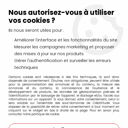
Livraison Mondial Relay offerte à partir de 99€ d'achats
(France, Belgique et Luxembourg)
Nous autorisez-vous à utiliser
Service client
Le Mans
02 43 43 95 56
ou par
mail
vos cookies ?
Ils nous seront utiles pour :
0
Améliorer l'interface et les fonctionnalités du site
Mesurer les campagnes marketing et proposer
Accueil
>
LOISIRS CRÉATIFS
>
Décopatch
>
Feuilles
>
FEUILLE
des mises à jour sur nos produits
DECOPATCH 30X40CM 701
Gérer l'authentification et surveiller les erreurs
techniques
Certains cookies sont nécessaires à des fins techniques, ils sont donc
dispensés de consentement. D'autres, non obligatoires, peuvent être utilisés
pour la personnalisation des annonces et du contenu, la mesure des
annonces et du contenu, la connaissance de l'audience et le
développement de produits, les données de géolocalisation précises et
l'identification par le balayage de l'appareil, le stockage et/ou l'accès aux
informations sur un appareil. Si vous donnez votre consentement, celui-ci
sera valable sur l’ensemble des sous-domaines de Créattitude. Vous
disposez de la possibilité de retirer votre consentement à tout moment en
cliquant sur le widget en bas à droite de la page. Pour en savoir plus,
consulter notre politique de cookie.