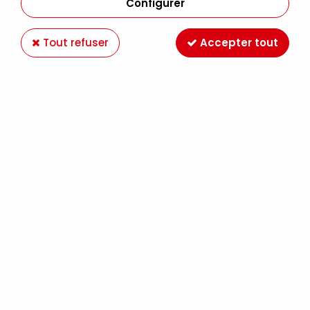
Configurer
Tout refuser
Accepter tout
FEUILLE DECOPATCH 30X40CM 701
Soyez le premier à donner votre avis !
1
,
10
€
TTC