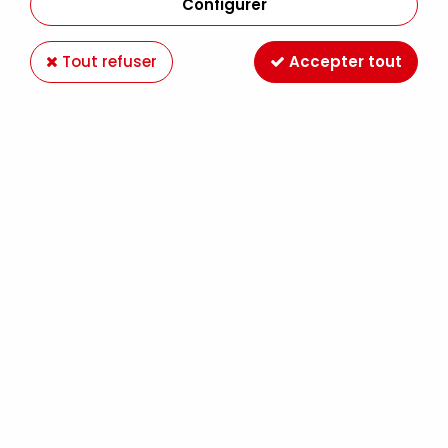
Configurer
Tout refuser
Accepter tout
Paiement en ligne 100%
Livraison en France et
sécurisé
Europe
Expédition Colissimo,
Retrait gratuit au
Mondial Relay France
magasin LE MANS
Offrez des chèques
Ateliers créatifs
cadeaux