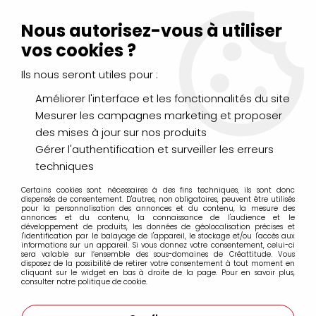
Livraison Mondial Relay offerte à partir de 99€ d'achats
(France, Belgique et Luxembourg)
Nous autorisez-vous à utiliser
Service client
Le Mans
02 43 43 95 56
ou par
mail
vos cookies ?
Ils nous seront utiles pour :
0
Améliorer l'interface et les fonctionnalités du site
Mesurer les campagnes marketing et proposer
Accueil
>
Essdee
des mises à jour sur nos produits
Gérer l'authentification et surveiller les erreurs
Produits de la marque Essdee
techniques
Certains cookies sont nécessaires à des fins techniques, ils sont donc
dispensés de consentement. D'autres, non obligatoires, peuvent être utilisés
pour la personnalisation des annonces et du contenu, la mesure des
TRIER & FILTRER
annonces et du contenu, la connaissance de l'audience et le
développement de produits, les données de géolocalisation précises et
l'identification par le balayage de l'appareil, le stockage et/ou l'accès aux
informations sur un appareil. Si vous donnez votre consentement, celui-ci
sera valable sur l’ensemble des sous-domaines de Créattitude. Vous
Aucune correspondance trouvée
disposez de la possibilité de retirer votre consentement à tout moment en
cliquant sur le widget en bas à droite de la page. Pour en savoir plus,
consulter notre politique de cookie.