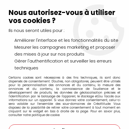
Livraison Mondial Relay offerte à partir de 99€ d'achats
(France, Belgique et Luxembourg)
Nous autorisez-vous à utiliser
Service client
Le Mans
02 43 43 95 56
ou par
mail
vos cookies ?
Ils nous seront utiles pour :
0
Améliorer l'interface et les fonctionnalités du site
Mesurer les campagnes marketing et proposer
Accueil
>
PEINTURES
>
des mises à jour sur nos produits
Gravure, Linogravure, Taille douce et Dorure
>
AQUA WASH CHARBONNEL
>
ENCRE AQUA WASH 60ML BLEU DE
Gérer l'authentification et surveiller les erreurs
PRUSSE S2
techniques
Certains cookies sont nécessaires à des fins techniques, ils sont donc
dispensés de consentement. D'autres, non obligatoires, peuvent être utilisés
pour la personnalisation des annonces et du contenu, la mesure des
annonces et du contenu, la connaissance de l'audience et le
développement de produits, les données de géolocalisation précises et
l'identification par le balayage de l'appareil, le stockage et/ou l'accès aux
informations sur un appareil. Si vous donnez votre consentement, celui-ci
sera valable sur l’ensemble des sous-domaines de Créattitude. Vous
disposez de la possibilité de retirer votre consentement à tout moment en
cliquant sur le widget en bas à droite de la page. Pour en savoir plus,
consulter notre politique de cookie.