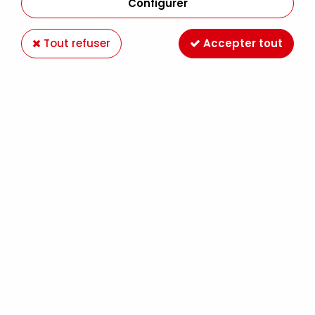
Configurer
Tout refuser
Accepter tout
Paiement en ligne 100%
Livraison en France et
sécurisé
Europe
Expédition Colissimo,
Retrait gratuit au
Mondial Relay France
magasin LE MANS