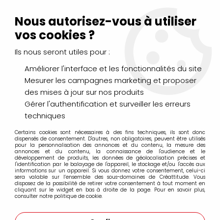
Livraison Mondial Relay offerte à partir de 99€ d'achats
(France, Belgique et Luxembourg)
Nous autorisez-vous à utiliser
Service client
Le Mans
02 43 43 95 56
ou par
mail
vos cookies ?
Ils nous seront utiles pour :
0
Améliorer l'interface et les fonctionnalités du site
Mesurer les campagnes marketing et proposer
Accueil
>
ENCADREMENT
>
Skivertex
des mises à jour sur nos produits
Gérer l'authentification et surveiller les erreurs
Skivertex
techniques
Certains cookies sont nécessaires à des fins techniques, ils sont donc
dispensés de consentement. D'autres, non obligatoires, peuvent être utilisés
pour la personnalisation des annonces et du contenu, la mesure des
annonces et du contenu, la connaissance de l'audience et le
développement de produits, les données de géolocalisation précises et
l'identification par le balayage de l'appareil, le stockage et/ou l'accès aux
FILTRER
informations sur un appareil. Si vous donnez votre consentement, celui-ci
sera valable sur l’ensemble des sous-domaines de Créattitude. Vous
disposez de la possibilité de retirer votre consentement à tout moment en
cliquant sur le widget en bas à droite de la page. Pour en savoir plus,
consulter notre politique de cookie.
Aucune correspondance trouvée