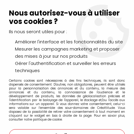
Livraison Mondial Relay offerte à partir de 99€ d'achats
(France, Belgique et Luxembourg)
Nous autorisez-vous à utiliser
Service client
Le Mans
02 43 43 95 56
ou par
mail
vos cookies ?
Ils nous seront utiles pour :
0
Améliorer l'interface et les fonctionnalités du site
Mesurer les campagnes marketing et proposer
Accueil
>
ENCADREMENT
>
Autres papiers
des mises à jour sur nos produits
Gérer l'authentification et surveiller les erreurs
Autres papiers
techniques
Certains cookies sont nécessaires à des fins techniques, ils sont donc
dispensés de consentement. D'autres, non obligatoires, peuvent être utilisés
pour la personnalisation des annonces et du contenu, la mesure des
annonces et du contenu, la connaissance de l'audience et le
développement de produits, les données de géolocalisation précises et
l'identification par le balayage de l'appareil, le stockage et/ou l'accès aux
FILTRER
informations sur un appareil. Si vous donnez votre consentement, celui-ci
sera valable sur l’ensemble des sous-domaines de Créattitude. Vous
disposez de la possibilité de retirer votre consentement à tout moment en
cliquant sur le widget en bas à droite de la page. Pour en savoir plus,
consulter notre politique de cookie.
Aucune correspondance trouvée