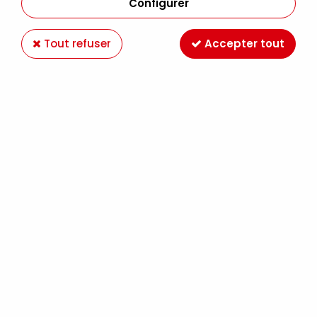
Configurer
Tout refuser
Accepter tout
Paiement en ligne 100%
Livraison en France et
sécurisé
Europe
Expédition Colissimo,
Retrait gratuit au
Mondial Relay France
magasin LE MANS