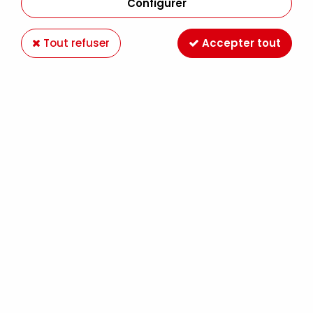
Configurer
Tout refuser
Accepter tout
DOUBLE FACE 12MM EXTRA FORT 10M
Soyez le premier à donner votre avis !
4
,
49
€
TTC
Réf. :
10.9011/24
Rouleau de 10 mètres d'adhésif double-face extra fort, de