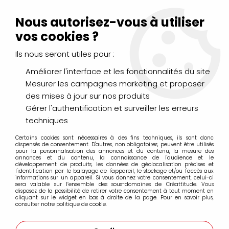
Livraison Mondial Relay offerte à partir de 99€ d'achats
(France, Belgique et Luxembourg)
Nous autorisez-vous à utiliser
Service client
Le Mans
02 43 43 95 56
ou par
mail
vos cookies ?
Ils nous seront utiles pour :
0
Améliorer l'interface et les fonctionnalités du site
Mesurer les campagnes marketing et proposer
Accueil
>
>
DOUBLE FACE 12MM EXTRA FORT 10M
des mises à jour sur nos produits
Gérer l'authentification et surveiller les erreurs
techniques
Certains cookies sont nécessaires à des fins techniques, ils sont donc
dispensés de consentement. D'autres, non obligatoires, peuvent être utilisés
pour la personnalisation des annonces et du contenu, la mesure des
annonces et du contenu, la connaissance de l'audience et le
développement de produits, les données de géolocalisation précises et
l'identification par le balayage de l'appareil, le stockage et/ou l'accès aux
informations sur un appareil. Si vous donnez votre consentement, celui-ci
sera valable sur l’ensemble des sous-domaines de Créattitude. Vous
disposez de la possibilité de retirer votre consentement à tout moment en
cliquant sur le widget en bas à droite de la page. Pour en savoir plus,
consulter notre politique de cookie.