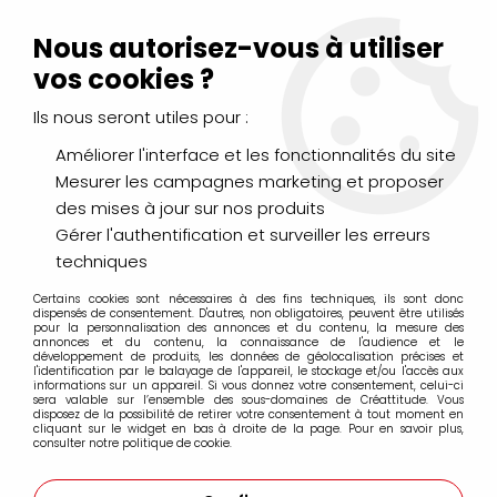
Livraison Mondial Relay offerte à partir de 99€ d'achats
(France, Belgique et Luxembourg)
Nous autorisez-vous à utiliser
Service client
Le Mans
02 43 43 95 56
ou par
mail
vos cookies ?
Ils nous seront utiles pour :
0
Améliorer l'interface et les fonctionnalités du site
Mesurer les campagnes marketing et proposer
Accueil
>
LOISIRS CRÉATIFS
>
Scrapbooking
>
des mises à jour sur nos produits
Encres et Poudres
>
Encres
>
DISTRESS OXIDE TATTERED ROSE
Gérer l'authentification et surveiller les erreurs
techniques
Certains cookies sont nécessaires à des fins techniques, ils sont donc
dispensés de consentement. D'autres, non obligatoires, peuvent être utilisés
pour la personnalisation des annonces et du contenu, la mesure des
annonces et du contenu, la connaissance de l'audience et le
développement de produits, les données de géolocalisation précises et
l'identification par le balayage de l'appareil, le stockage et/ou l'accès aux
informations sur un appareil. Si vous donnez votre consentement, celui-ci
sera valable sur l’ensemble des sous-domaines de Créattitude. Vous
disposez de la possibilité de retirer votre consentement à tout moment en
cliquant sur le widget en bas à droite de la page. Pour en savoir plus,
consulter notre politique de cookie.