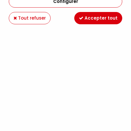
Configurer
Tout refuser
Accepter tout
DISTRESS OXIDE TATTERED ROSE
Soyez le premier à donner votre avis !
7
,
99
€
TTC