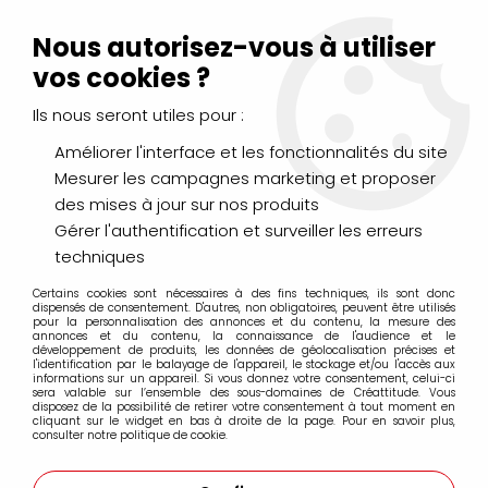
Livraison Mondial Relay offerte à partir de 99€ d'achats
(France, Belgique et Luxembourg)
Nous autorisez-vous à utiliser
Service client
Le Mans
02 43 43 95 56
ou par
mail
vos cookies ?
Ils nous seront utiles pour :
0
Améliorer l'interface et les fonctionnalités du site
Mesurer les campagnes marketing et proposer
Accueil
>
LOISIRS CRÉATIFS
>
Scrapbooking
>
des mises à jour sur nos produits
Encres et Poudres
>
Encres
>
DISTRESS MINI AQUERELLABLE
FIRED BRICK
Gérer l'authentification et surveiller les erreurs
techniques
Certains cookies sont nécessaires à des fins techniques, ils sont donc
dispensés de consentement. D'autres, non obligatoires, peuvent être utilisés
pour la personnalisation des annonces et du contenu, la mesure des
annonces et du contenu, la connaissance de l'audience et le
développement de produits, les données de géolocalisation précises et
l'identification par le balayage de l'appareil, le stockage et/ou l'accès aux
informations sur un appareil. Si vous donnez votre consentement, celui-ci
sera valable sur l’ensemble des sous-domaines de Créattitude. Vous
disposez de la possibilité de retirer votre consentement à tout moment en
cliquant sur le widget en bas à droite de la page. Pour en savoir plus,
consulter notre politique de cookie.