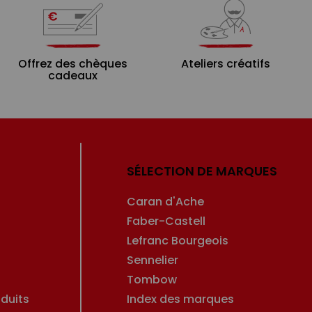
Offrez des chèques
Ateliers créatifs
cadeaux
SÉLECTION DE MARQUES
Caran d'Ache
Faber-Castell
Lefranc Bourgeois
Sennelier
Tombow
duits
Index des marques