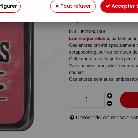
Soyez le premier à donner v
figurer
Tout refuser
Accepter 
4
,
49
€
TTC
Réf. :
15TDP40309
Encre aquarellable
, parfaite pour
Ces encres ont été spécialement c
scrapbooking, sur les bordures des 
Cette encre à sèchage lent peut êt
Vous pouvez manipuler l'encre une 
souhait.
Ces encres sont aussi embossabl
Demande de renseigne