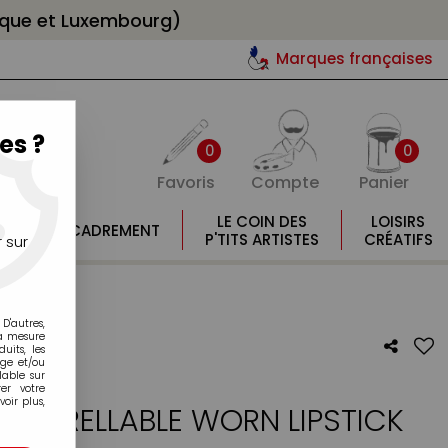
gique et Luxembourg)
Marques françaises
es ?
0
0
Favoris
Compte
Panier
E
LE COIN DES
LOISIRS
ENCADREMENT
E
P'TITS ARTISTES
CRÉATIFS
 sur
D'autres,
la mesure
its, les
age et/ou
lable sur
er votre
oir plus,
AQUARELLABLE WORN LIPSTICK