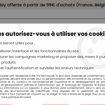
elay offerte à partir de 99€ d'achats (France, Bel
s autorisez-vous à utiliser vos cooki
us seront utiles pour :
liorer l'interface et les fonctionnalités du site
NCEAUX
CHÂSSIS
AÉROGRAPHIE
MODELAG
UTEAUX
CHEVALETS
MODÉLISME
MOULAG
urer les campagnes marketing et proposer des mises à jour
 produits
res
>
Encres
>
DISTRESS MINI AQUARELLABLE WORN LIPSTICK
er l'authentification et surveiller les erreurs techniques
 cookies sont nécessaires à des fins techniques, ils sont donc dispensés de consentement. 
gatoires, peuvent être utilisés pour la personnalisation des annonces et du contenu, 
onces et du contenu, la connaissance de l'audience et le développement de produ
de géolocalisation précises et l'identification par le balayage de l'appareil, le stock
aux informations sur un appareil. Si vous donnez votre consentement, celui-ci sera va
ble des sous-domaines de Créattitude. Vous disposez de la possibilité de retir
ment à tout moment en cliquant sur le widget en bas à droite de la page. Pour en sav
DISTRESS MINI 
 notre politique de cookie.