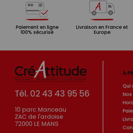
Paiement en ligne
Livraison en France et
100% sécurisé
Europe
À P
Qui
Tél. 02 43 43 95 56
Nos
Hor
10 parc Manceau
Pai
ZAC de l'ardoise
Livr
72000 LE MANS
Con