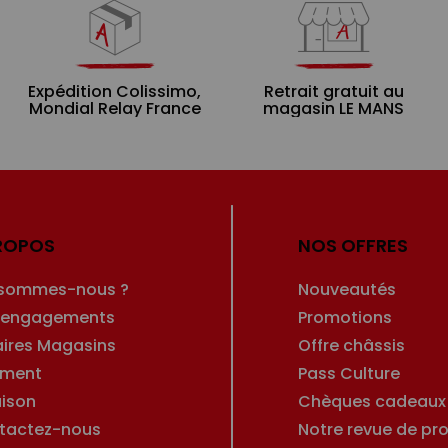
Expédition Colissimo,
Retrait gratuit au
Mondial Relay France
magasin LE MANS
ROPOS
NOS OFFRES
 sommes-nous ?
Nouveautés
 engagements
Promotions
aires Magasins
Offre châssis
ement
Pass Culture
aison
Chèques cadeaux
tactez-nous
Notre revue de pro