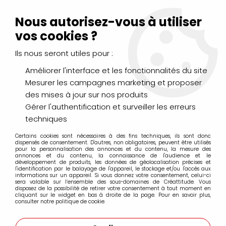
Livraison Mondial Relay offerte à partir de 99€ d'achats
(France, Belgique et Luxembourg)
Nous autorisez-vous à utiliser
Service client
Le Mans
02 43 43 95 56
ou par
mail
vos cookies ?
Ils nous seront utiles pour :
0
Améliorer l'interface et les fonctionnalités du site
Mesurer les campagnes marketing et proposer
Accueil
>
LOISIRS CRÉATIFS
>
Scrapbooking
>
des mises à jour sur nos produits
Encres et Poudres
>
Encres
>
DISTRESS MINI AQUARELLABLE
WALNUT STAIN
Gérer l'authentification et surveiller les erreurs
techniques
Certains cookies sont nécessaires à des fins techniques, ils sont donc
dispensés de consentement. D'autres, non obligatoires, peuvent être utilisés
pour la personnalisation des annonces et du contenu, la mesure des
annonces et du contenu, la connaissance de l'audience et le
développement de produits, les données de géolocalisation précises et
l'identification par le balayage de l'appareil, le stockage et/ou l'accès aux
informations sur un appareil. Si vous donnez votre consentement, celui-ci
sera valable sur l’ensemble des sous-domaines de Créattitude. Vous
disposez de la possibilité de retirer votre consentement à tout moment en
cliquant sur le widget en bas à droite de la page. Pour en savoir plus,
consulter notre politique de cookie.