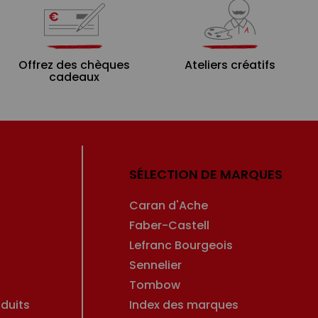
Offrez des chèques
Ateliers créatifs
cadeaux
SÉLECTION DE MARQUES
Caran d'Ache
Faber-Castell
Lefranc Bourgeois
Sennelier
Tombow
duits
Index des marques