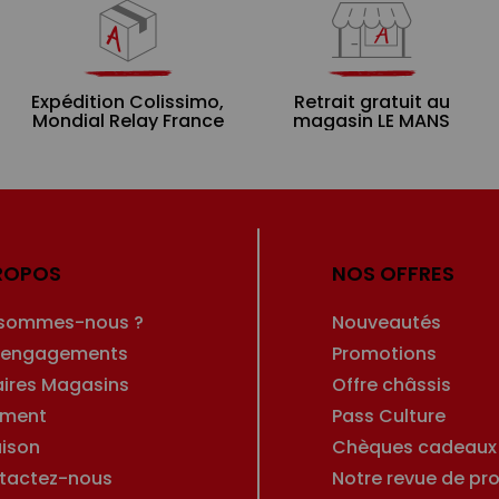
Expédition Colissimo,
Retrait gratuit au
Mondial Relay France
magasin LE MANS
ROPOS
NOS OFFRES
 sommes-nous ?
Nouveautés
 engagements
Promotions
aires Magasins
Offre châssis
ement
Pass Culture
aison
Chèques cadeaux
tactez-nous
Notre revue de pro