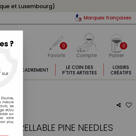
gique et Luxembourg)
Marques françaises
es ?
0
0
Favoris
Compte
Panier
E
LE COIN DES
LOISIRS
ENCADREMENT
E
P'TITS ARTISTES
CRÉATIFS
 sur
D'autres,
la mesure
its, les
age et/ou
lable sur
er votre
oir plus,
AQUARELLABLE PINE NEEDLES