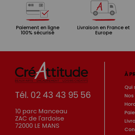
Paiement en ligne
Livraison en France et
100% sécurisé
Europe
À P
Qui
Tél. 02 43 43 95 56
Nos
Hor
10 parc Manceau
Pai
ZAC de l'ardoise
Livr
72000 LE MANS
Con