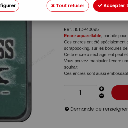
Soyez le premier à donner v
figurer
Tout refuser
Accepter 
4
,
49
€
TTC
Réf. :
15TDP40095
Encre aquarellable
, parfaite pour
Ces encres ont été spécialement c
scrapbooking, sur les bordures des 
Cette encre à sèchage lent peut êt
Vous pouvez manipuler l'encre une 
souhait.
Ces encres sont aussi embossabl
Demande de renseigne