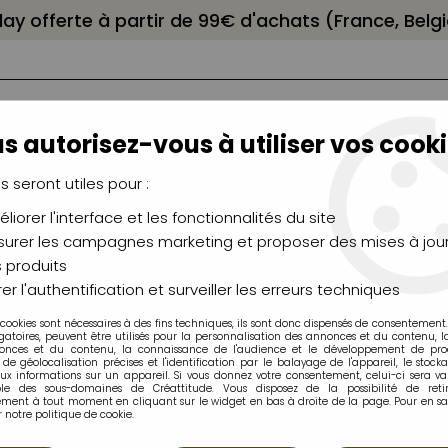
elay offerte à partir de 99€ d'achats (France, Bel
s autorisez-vous à utiliser vos cooki
us seront utiles pour :
liorer l'interface et les fonctionnalités du site
NCEAUX
CHÂSSIS
AÉROGRAPHIE
MODELAG
UTEAUX
CHEVALETS
MODÉLISME
MOULAG
urer les campagnes marketing et proposer des mises à jour
 produits
res
>
Encres
>
DISTRESS MINI AQUARELLABLE PINE NEEDLES
er l'authentification et surveiller les erreurs techniques
 cookies sont nécessaires à des fins techniques, ils sont donc dispensés de consentement. 
gatoires, peuvent être utilisés pour la personnalisation des annonces et du contenu, 
onces et du contenu, la connaissance de l'audience et le développement de produ
de géolocalisation précises et l'identification par le balayage de l'appareil, le stock
aux informations sur un appareil. Si vous donnez votre consentement, celui-ci sera va
ble des sous-domaines de Créattitude. Vous disposez de la possibilité de retir
ment à tout moment en cliquant sur le widget en bas à droite de la page. Pour en sav
DISTRESS MINI 
 notre politique de cookie.