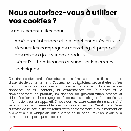
Livraison Mondial Relay offerte à partir de 99€ d'achats
(France, Belgique et Luxembourg)
Nous autorisez-vous à utiliser
Service client
Le Mans
02 43 43 95 56
ou par
mail
vos cookies ?
Ils nous seront utiles pour :
0
Améliorer l'interface et les fonctionnalités du site
Mesurer les campagnes marketing et proposer
Accueil
>
LOISIRS CRÉATIFS
>
Scrapbooking
>
des mises à jour sur nos produits
Encres et Poudres
>
Encres
>
DISTRESS MINI AQUARELLABLE
PEELED PAINT
Gérer l'authentification et surveiller les erreurs
techniques
Certains cookies sont nécessaires à des fins techniques, ils sont donc
dispensés de consentement. D'autres, non obligatoires, peuvent être utilisés
pour la personnalisation des annonces et du contenu, la mesure des
annonces et du contenu, la connaissance de l'audience et le
développement de produits, les données de géolocalisation précises et
l'identification par le balayage de l'appareil, le stockage et/ou l'accès aux
informations sur un appareil. Si vous donnez votre consentement, celui-ci
sera valable sur l’ensemble des sous-domaines de Créattitude. Vous
disposez de la possibilité de retirer votre consentement à tout moment en
cliquant sur le widget en bas à droite de la page. Pour en savoir plus,
consulter notre politique de cookie.