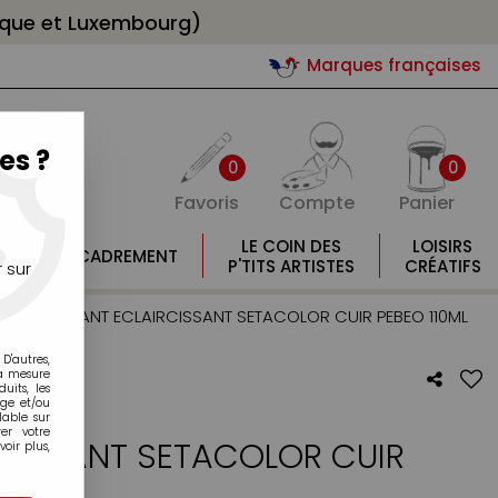
gique et Luxembourg)
Marques françaises
es ?
0
0
Favoris
Compte
Panier
E
LE COIN DES
LOISIRS
ENCADREMENT
E
P'TITS ARTISTES
CRÉATIFS
 sur
cuir
>
DILUANT ECLAIRCISSANT SETACOLOR CUIR PEBEO 110ML
D'autres,
la mesure
its, les
age et/ou
lable sur
er votre
RCISSANT SETACOLOR CUIR
oir plus,