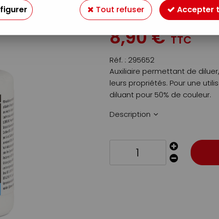
figurer
Tout refuser
Accepter 
Soyez le premier à donner v
8
,
90
€
TTC
Réf. :
295652
Auxiliaire permettant de diluer,
leurs propriétés. Pour une util
diluant pour 50% de couleur.
Description