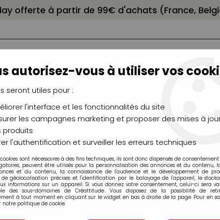
elay offerte à partir de 99€ d'achats (France, Bel
s autorisez-vous à utiliser vos cooki
us seront utiles pour :
liorer l'interface et les fonctionnalités du site
NCEAUX
CHÂSSIS
AÉROGRAPHIE
MODELAG
UTEAUX
CHEVALETS
MODÉLISME
MOULAG
urer les campagnes marketing et proposer des mises à jour
 produits
celaine...
>
Peinture Setacolor Cuir Pebeo
>
Additifs Setacolor 
er l'authentification et surveiller les erreurs techniques
 cookies sont nécessaires à des fins techniques, ils sont donc dispensés de consentement. 
gatoires, peuvent être utilisés pour la personnalisation des annonces et du contenu, 
onces et du contenu, la connaissance de l'audience et le développement de produ
de géolocalisation précises et l'identification par le balayage de l'appareil, le stock
aux informations sur un appareil. Si vous donnez votre consentement, celui-ci sera va
ble des sous-domaines de Créattitude. Vous disposez de la possibilité de retir
DILUANT ECLAI
ment à tout moment en cliquant sur le widget en bas à droite de la page. Pour en sav
 notre politique de cookie.
PEBEO 110ML