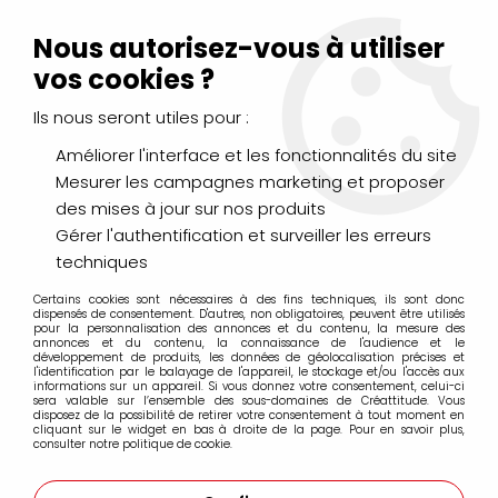
Livraison Mondial Relay offerte à partir de 99€ d'achats
(France, Belgique et Luxembourg)
Nous autorisez-vous à utiliser
Service client
Le Mans
02 43 43 95 56
ou par
mail
vos cookies ?
Ils nous seront utiles pour :
0
Améliorer l'interface et les fonctionnalités du site
Mesurer les campagnes marketing et proposer
Accueil
>
LOISIRS CRÉATIFS
>
Machines et outils de coupe
>
des mises à jour sur nos produits
Dies
>
DIE GRANDS CHIFFRES
Gérer l'authentification et surveiller les erreurs
techniques
Certains cookies sont nécessaires à des fins techniques, ils sont donc
dispensés de consentement. D'autres, non obligatoires, peuvent être utilisés
pour la personnalisation des annonces et du contenu, la mesure des
annonces et du contenu, la connaissance de l'audience et le
développement de produits, les données de géolocalisation précises et
l'identification par le balayage de l'appareil, le stockage et/ou l'accès aux
informations sur un appareil. Si vous donnez votre consentement, celui-ci
sera valable sur l’ensemble des sous-domaines de Créattitude. Vous
disposez de la possibilité de retirer votre consentement à tout moment en
cliquant sur le widget en bas à droite de la page. Pour en savoir plus,
consulter notre politique de cookie.