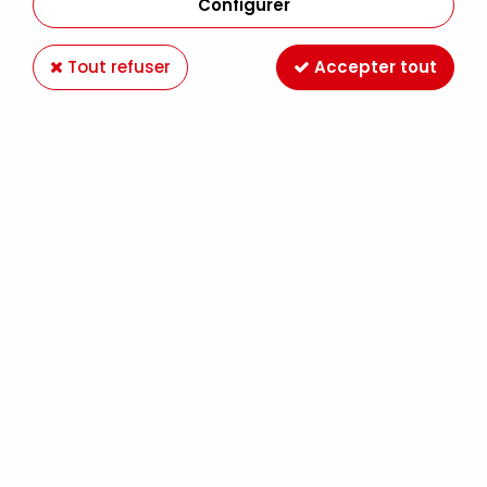
Configurer
Tout refuser
Accepter tout
DIE GRANDS CHIFFRES
Soyez le premier à donner votre avis !
15
,
99
€
TTC