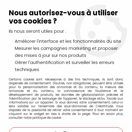
Livraison Mondial Relay offerte à partir de 99€ d'achats
(France, Belgique et Luxembourg)
Nous autorisez-vous à utiliser
Service client
Le Mans
02 43 43 95 56
ou par
mail
vos cookies ?
Ils nous seront utiles pour :
0
Améliorer l'interface et les fonctionnalités du site
Mesurer les campagnes marketing et proposer
Accueil
>
Diamond Dotz
des mises à jour sur nos produits
Gérer l'authentification et surveiller les erreurs
Produits de la marque Diamond Dotz
techniques
Certains cookies sont nécessaires à des fins techniques, ils sont donc
dispensés de consentement. D'autres, non obligatoires, peuvent être utilisés
pour la personnalisation des annonces et du contenu, la mesure des
annonces et du contenu, la connaissance de l'audience et le
5 articles sur
5
développement de produits, les données de géolocalisation précises et
l'identification par le balayage de l'appareil, le stockage et/ou l'accès aux
informations sur un appareil. Si vous donnez votre consentement, celui-ci
sera valable sur l’ensemble des sous-domaines de Créattitude. Vous
disposez de la possibilité de retirer votre consentement à tout moment en
cliquant sur le widget en bas à droite de la page. Pour en savoir plus,
consulter notre politique de cookie.