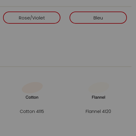
 ne roule pas sur la table, tout en conservant
ergonomique.
Rose/Violet
Bleu
ication côté pointe fine, utile pour saisir
ôté.
ur les bouchons, pour une ouverture et une
.
r le capuchon, afin de limiter les erreurs de
héité et usages concrets
parente, miscible et superposable. Elle facilite les
re et nuances, tout en visant des aplats sans
confirme la bonne fermeture des capuchons, point
r l’évaporation et conserver la qualité d’écriture
Cotton 4115
Flannel 4120
ommandés et options