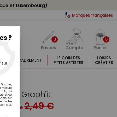
gique et Luxembourg)
Marques françaises
es ?
0
0
Favoris
Compte
Panier
E
LE COIN DES
LOISIRS
ENCADREMENT
E
P'TITS ARTISTES
CRÉATIFS
 sur
D'autres,
la mesure
lcool Graph'it
its, les
age et/ou
lable sur
2,49 €
er votre
oir plus,
u lieu de