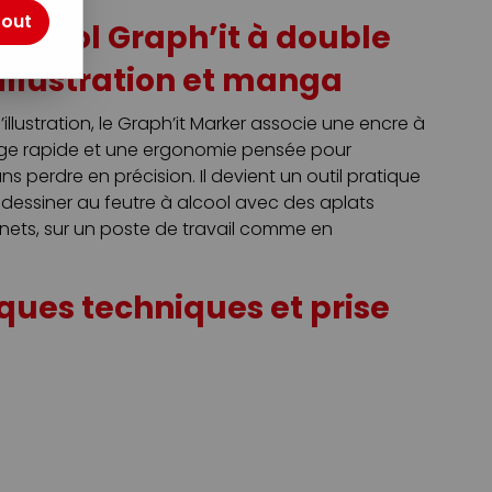
tout
alcool Graph’it à double
illustration et manga
illustration, le Graph’it Marker associe une encre à
ge rapide et une ergonomie pensée pour
ns perdre en précision. Il devient un outil pratique
essiner au feutre à alcool avec des aplats
s nets, sur un poste de travail comme en
ques techniques et prise
ses en polyester : une fine conique pour les traits
 une large biseautée pour les aplats et tracés
x angles arrondis : la tenue reste stable, un peu