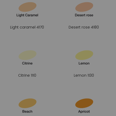
l’usage d’un papier Layout pour marqueurs ou
l est conseillé. Une pointe pinceau existe
e recharge, selon vos habitudes de tracé.
Light caramel 4170
Desert rose 4180
Citrine 1110
Lemon 1130