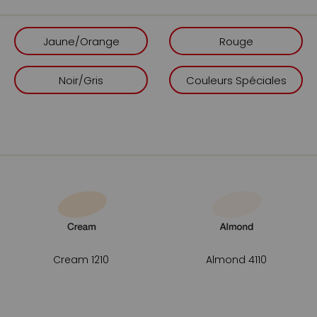
comme un crayon qui
une prise en main 
Jaune/Orange
Rouge
Bague grise d’identif
rapidement le bon c
Picots anti-glisse s
Noir/Gris
Couleurs Spéciales
fermeture plus sûres
Couleur identifiée su
sélection.
Encre, étanc
L’encre alcool est trans
dégradés, effets d’omb
trace. Un clic sonore 
à surveiller pour limite
Cream 1210
Almond 4110
dans la durée.
Supports rec