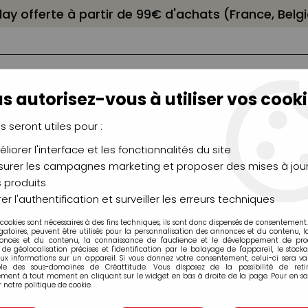
elay offerte à partir de 99€ d'achats (France, Bel
s autorisez-vous à utiliser vos cooki
us seront utiles pour :
liorer l'interface et les fonctionnalités du site
NCEAUX
CHÂSSIS
AÉROGRAPHIE
MODELAG
UTEAUX
CHEVALETS
MODÉLISME
MOULAG
urer les campagnes marketing et proposer des mises à jour
 produits
>
Marqueurs à alcool Graph'it
er l'authentification et surveiller les erreurs techniques
 cookies sont nécessaires à des fins techniques, ils sont donc dispensés de consentement. 
gatoires, peuvent être utilisés pour la personnalisation des annonces et du contenu, 
Marqueurs à a
onces et du contenu, la connaissance de l'audience et le développement de produ
de géolocalisation précises et l'identification par le balayage de l'appareil, le stock
aux informations sur un appareil. Si vous donnez votre consentement, celui-ci sera va
1,89 €
ble des sous-domaines de Créattitude. Vous disposez de la possibilité de retir
ment à tout moment en cliquant sur le widget en bas à droite de la page. Pour en sav
Dès
TTC a
 notre politique de cookie.