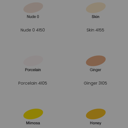
Pour un rendu propre, 
d’un papier type bristo
également en sachet d
Nude 0 4150
Skin 4155
Porcelain 4105
Ginger 3105