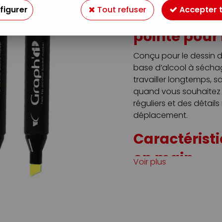
figurer
Tout refuser
Accepter 
Marqueur à 
pointe pour 
Conçu pour le dessin d’
base d’alcool à sécha
travailler longtemps, sa
quand vous souhaitez d
réguliers et des détail
déplacement.
Caractéristi
en main
Voir plus
Deux pointes japonai
et micro-détails, et
larges.
Corps triangulaire au