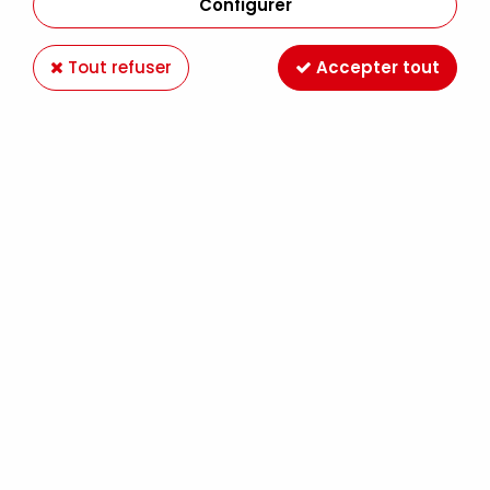
Configurer
Tout refuser
Accepter tout
Crayons Museum à l'unité
4,19 €
Dès
TTC
Crayon Museum
Aquarelle Caran d’Ache
: l’aquarelle sous forme