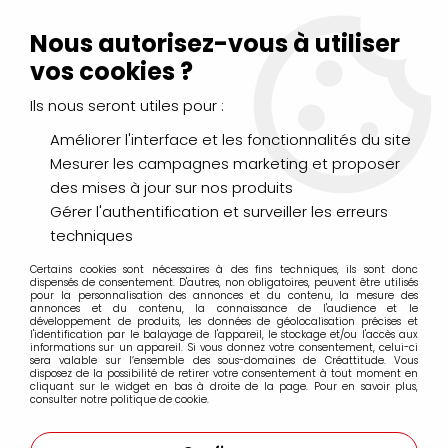
Livraison Mondial Relay offerte à partir de 99€ d'achats
(France, Belgique et Luxembourg)
Nous autorisez-vous à utiliser
Service client
Le Mans
02 43 43 95 56
ou par
mail
vos cookies ?
Ils nous seront utiles pour :
0
Améliorer l'interface et les fonctionnalités du site
Mesurer les campagnes marketing et proposer
Accueil
>
DESSIN & ARTS GRAPHIQUES
>
des mises à jour sur nos produits
Crayons de Couleurs, Pastels, Aquarellables
>
Crayons aquarellables Museum Caran d'Ache
>
Gérer l'authentification et surveiller les erreurs
Crayons Museum à l'unité
techniques
Certains cookies sont nécessaires à des fins techniques, ils sont donc
dispensés de consentement. D'autres, non obligatoires, peuvent être utilisés
pour la personnalisation des annonces et du contenu, la mesure des
annonces et du contenu, la connaissance de l'audience et le
développement de produits, les données de géolocalisation précises et
l'identification par le balayage de l'appareil, le stockage et/ou l'accès aux
informations sur un appareil. Si vous donnez votre consentement, celui-ci
sera valable sur l’ensemble des sous-domaines de Créattitude. Vous
disposez de la possibilité de retirer votre consentement à tout moment en
cliquant sur le widget en bas à droite de la page. Pour en savoir plus,
consulter notre politique de cookie.