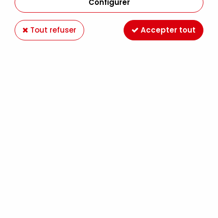
Configurer
Tout refuser
Accepter tout
DECO BR 45ML ROUGE VELOURS
Soyez le premier à donner votre avis !