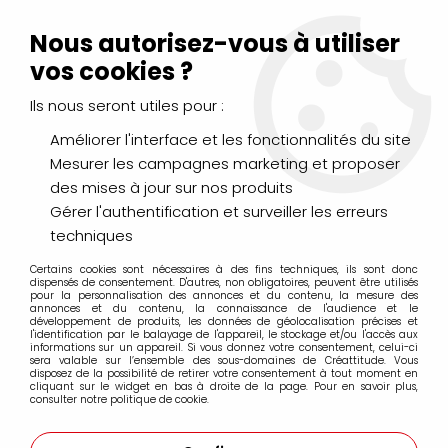
Livraison Mondial Relay offerte à partir de 99€ d'achats
(France, Belgique et Luxembourg)
Nous autorisez-vous à utiliser
Service client
Le Mans
02 43 43 95 56
ou par
mail
vos cookies ?
Ils nous seront utiles pour :
0
Améliorer l'interface et les fonctionnalités du site
Mesurer les campagnes marketing et proposer
Accueil
>
PEINTURES
>
des mises à jour sur nos produits
Peintures spécifiques : verre, tissu, porcelaine...
>
Peinture acrylique Pébéo Déco
>
DECO BR 45ML ROUGE
Gérer l'authentification et surveiller les erreurs
VELOURS
techniques
Certains cookies sont nécessaires à des fins techniques, ils sont donc
dispensés de consentement. D'autres, non obligatoires, peuvent être utilisés
pour la personnalisation des annonces et du contenu, la mesure des
annonces et du contenu, la connaissance de l'audience et le
développement de produits, les données de géolocalisation précises et
l'identification par le balayage de l'appareil, le stockage et/ou l'accès aux
informations sur un appareil. Si vous donnez votre consentement, celui-ci
sera valable sur l’ensemble des sous-domaines de Créattitude. Vous
disposez de la possibilité de retirer votre consentement à tout moment en
cliquant sur le widget en bas à droite de la page. Pour en savoir plus,
consulter notre politique de cookie.