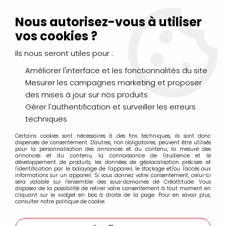
Livraison Mondial Relay offerte à partir de 99€ d'achats
(France, Belgique et Luxembourg)
Nous autorisez-vous à utiliser
Service client
Le Mans
02 43 43 95 56
ou par
mail
vos cookies ?
Ils nous seront utiles pour :
0
Améliorer l'interface et les fonctionnalités du site
Mesurer les campagnes marketing et proposer
Accueil
>
DESSIN & ARTS GRAPHIQUES
>
des mises à jour sur nos produits
Crayons de Couleurs, Pastels, Aquarellables
>
Crayons Pastel CarbOthello Stabilo
>
Gérer l'authentification et surveiller les erreurs
Crayons Carbothello à l'unité
>
CRAYON PASTEL CARBOTHELLO
techniques
GRIS FROID 2
Certains cookies sont nécessaires à des fins techniques, ils sont donc
dispensés de consentement. D'autres, non obligatoires, peuvent être utilisés
pour la personnalisation des annonces et du contenu, la mesure des
annonces et du contenu, la connaissance de l'audience et le
développement de produits, les données de géolocalisation précises et
l'identification par le balayage de l'appareil, le stockage et/ou l'accès aux
informations sur un appareil. Si vous donnez votre consentement, celui-ci
sera valable sur l’ensemble des sous-domaines de Créattitude. Vous
disposez de la possibilité de retirer votre consentement à tout moment en
cliquant sur le widget en bas à droite de la page. Pour en savoir plus,
consulter notre politique de cookie.