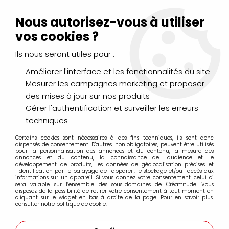
Livraison Mondial Relay offerte à partir de 99€ d'achats
(France, Belgique et Luxembourg)
Nous autorisez-vous à utiliser
Service client
Le Mans
02 43 43 95 56
ou par
mail
vos cookies ?
Ils nous seront utiles pour :
0
Améliorer l'interface et les fonctionnalités du site
Mesurer les campagnes marketing et proposer
Accueil
>
DESSIN & ARTS GRAPHIQUES
>
des mises à jour sur nos produits
Crayons de Couleurs, Pastels, Aquarellables
>
Crayons Pastel Caran d'Ache
>
Crayons Pastel à l'unité
>
Gérer l'authentification et surveiller les erreurs
CRAYON PASTEL SIENNE BRULEE 069
techniques
Certains cookies sont nécessaires à des fins techniques, ils sont donc
dispensés de consentement. D'autres, non obligatoires, peuvent être utilisés
pour la personnalisation des annonces et du contenu, la mesure des
annonces et du contenu, la connaissance de l'audience et le
développement de produits, les données de géolocalisation précises et
l'identification par le balayage de l'appareil, le stockage et/ou l'accès aux
informations sur un appareil. Si vous donnez votre consentement, celui-ci
sera valable sur l’ensemble des sous-domaines de Créattitude. Vous
disposez de la possibilité de retirer votre consentement à tout moment en
cliquant sur le widget en bas à droite de la page. Pour en savoir plus,
consulter notre politique de cookie.