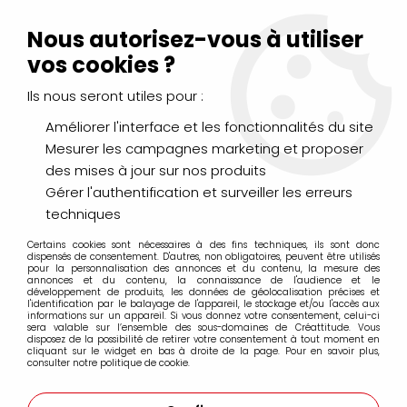
Livraison Mondial Relay offerte à partir de 99€ d'achats
(France, Belgique et Luxembourg)
Nous autorisez-vous à utiliser
Service client
Le Mans
02 43 43 95 56
ou par
mail
vos cookies ?
Ils nous seront utiles pour :
0
Améliorer l'interface et les fonctionnalités du site
Mesurer les campagnes marketing et proposer
Accueil
>
DESSIN & ARTS GRAPHIQUES
>
des mises à jour sur nos produits
Crayons de Couleurs, Pastels, Aquarellables
>
Crayons Pastel Faber Castell
>
Crayons Pastel à l'unité
>
Gérer l'authentification et surveiller les erreurs
CRAYON PASTEL PITT TURQUOISE COBALT 153
techniques
Certains cookies sont nécessaires à des fins techniques, ils sont donc
PROMO
-
25
%
dispensés de consentement. D'autres, non obligatoires, peuvent être utilisés
pour la personnalisation des annonces et du contenu, la mesure des
annonces et du contenu, la connaissance de l'audience et le
développement de produits, les données de géolocalisation précises et
l'identification par le balayage de l'appareil, le stockage et/ou l'accès aux
informations sur un appareil. Si vous donnez votre consentement, celui-ci
sera valable sur l’ensemble des sous-domaines de Créattitude. Vous
disposez de la possibilité de retirer votre consentement à tout moment en
cliquant sur le widget en bas à droite de la page. Pour en savoir plus,
consulter notre politique de cookie.