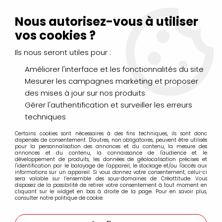
Livraison Mondial Relay offerte à partir de 99€ d'achats
(France, Belgique et Luxembourg)
Nous autorisez-vous à utiliser
Service client
Le Mans
02 43 43 95 56
ou par
mail
vos cookies ?
Ils nous seront utiles pour :
0
Améliorer l'interface et les fonctionnalités du site
Mesurer les campagnes marketing et proposer
Accueil
>
DESSIN & ARTS GRAPHIQUES
>
des mises à jour sur nos produits
Crayons de Couleurs, Pastels, Aquarellables
>
Crayons Luminance 6901 Caran d'Ache
>
Gérer l'authentification et surveiller les erreurs
Crayons Luminance à l'unité
>
CRAYON LUMINANCE VERT
techniques
MALACHITE CLAIR 181
Certains cookies sont nécessaires à des fins techniques, ils sont donc
dispensés de consentement. D'autres, non obligatoires, peuvent être utilisés
pour la personnalisation des annonces et du contenu, la mesure des
annonces et du contenu, la connaissance de l'audience et le
développement de produits, les données de géolocalisation précises et
l'identification par le balayage de l'appareil, le stockage et/ou l'accès aux
informations sur un appareil. Si vous donnez votre consentement, celui-ci
sera valable sur l’ensemble des sous-domaines de Créattitude. Vous
disposez de la possibilité de retirer votre consentement à tout moment en
cliquant sur le widget en bas à droite de la page. Pour en savoir plus,
consulter notre politique de cookie.