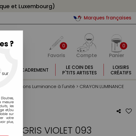
gique et Luxembourg)
Marques françaises
es ?
0
0
Favoris
Compte
Panier
E
LE COIN DES
LOISIRS
ENCADREMENT
E
P'TITS ARTISTES
CRÉATIFS
 sur
Ache
>
Crayons Luminance à l'unité
>
CRAYON LUMINANCE
D'autres,
la mesure
its, les
age et/ou
lable sur
er votre
oir plus,
NCE GRIS VIOLET 093