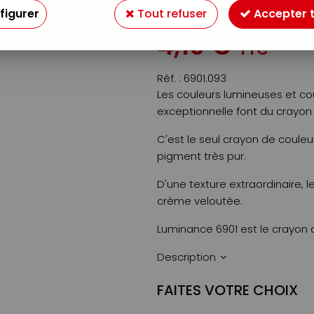
figurer
Tout refuser
Accepter 
Soyez le premier à donner v
4
,
19
€
TTC
Réf. :
6901.093
Les couleurs lumineuses et cou
exceptionnelle font du crayon
C'est le seul crayon de couleu
pigment très pur.
D'une texture extraordinaire,
crème veloutée.
Luminance 6901 est le crayon 
Description
FAITES VOTRE CHOIX