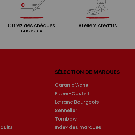
Offrez des chèques
Ateliers créatifs
cadeaux
SÉLECTION DE MARQUES
Caran d'Ache
Faber-Castell
Lefranc Bourgeois
Sennelier
Tombow
duits
Index des marques