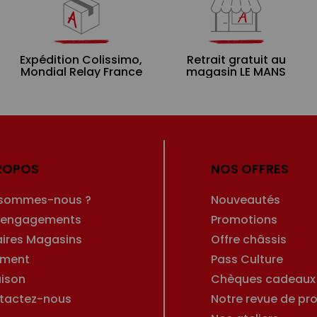
Expédition Colissimo,
Retrait gratuit au
Mondial Relay France
magasin LE MANS
ROPOS
NOS OFFRES
 sommes-nous ?
Nouveautés
 engagements
Promotions
aires Magasins
Offre châssis
ement
Pass Culture
aison
Chèques cadeaux
tactez-nous
Notre revue de pro