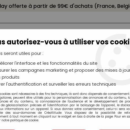
elay offerte à partir de 99€ d'achats (France, Bel
s autorisez-vous à utiliser vos cooki
us seront utiles pour :
liorer l'interface et les fonctionnalités du site
NCEAUX
CHÂSSIS
AÉROGRAPHIE
MODELAG
UTEAUX
CHEVALETS
MODÉLISME
MOULAG
urer les campagnes marketing et proposer des mises à jour
 produits
 Pastels, Aquarellables
>
Crayons Luminance 6901 Caran d'
er l'authentification et surveiller les erreurs techniques
 cookies sont nécessaires à des fins techniques, ils sont donc dispensés de consentement. 
gatoires, peuvent être utilisés pour la personnalisation des annonces et du contenu, 
onces et du contenu, la connaissance de l'audience et le développement de produ
de géolocalisation précises et l'identification par le balayage de l'appareil, le stock
aux informations sur un appareil. Si vous donnez votre consentement, celui-ci sera va
ble des sous-domaines de Créattitude. Vous disposez de la possibilité de retir
ment à tout moment en cliquant sur le widget en bas à droite de la page. Pour en sav
 notre politique de cookie.
CRAYON LUMINA