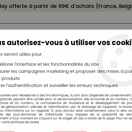
elay offerte à partir de 99€ d'achats (France, Bel
s autorisez-vous à utiliser vos cooki
us seront utiles pour :
liorer l'interface et les fonctionnalités du site
NCEAUX
CHÂSSIS
AÉROGRAPHIE
MODELAG
UTEAUX
CHEVALETS
MODÉLISME
MOULAG
urer les campagnes marketing et proposer des mises à jour
 produits
 Pastels, Aquarellables
>
Crayons Luminance 6901 Caran d'
er l'authentification et surveiller les erreurs techniques
 cookies sont nécessaires à des fins techniques, ils sont donc dispensés de consentement. 
gatoires, peuvent être utilisés pour la personnalisation des annonces et du contenu, 
onces et du contenu, la connaissance de l'audience et le développement de produ
de géolocalisation précises et l'identification par le balayage de l'appareil, le stock
aux informations sur un appareil. Si vous donnez votre consentement, celui-ci sera va
ble des sous-domaines de Créattitude. Vous disposez de la possibilité de retir
ment à tout moment en cliquant sur le widget en bas à droite de la page. Pour en sav
 notre politique de cookie.
CRAYON LUMINA