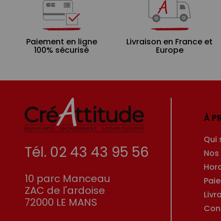
Paiement en ligne
Livraison en France et
100% sécurisé
Europe
À P
Qui
Tél. 02 43 43 95 56
Nos
Hor
10 parc Manceau
Pai
ZAC de l'ardoise
Livr
72000 LE MANS
Con