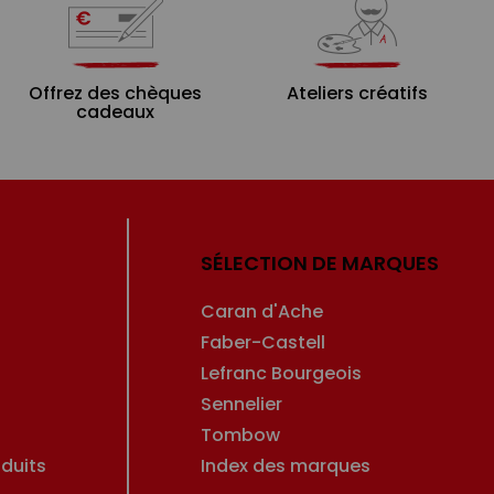
Offrez des chèques
Ateliers créatifs
cadeaux
SÉLECTION DE MARQUES
Caran d'Ache
Faber-Castell
Lefranc Bourgeois
Sennelier
Tombow
duits
Index des marques