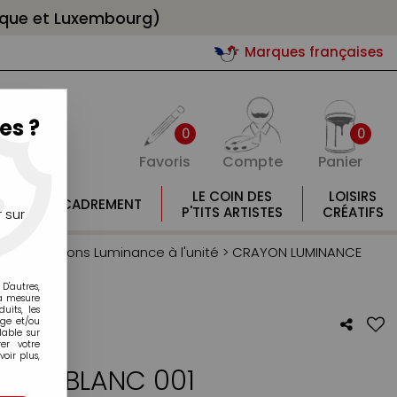
gique et Luxembourg)
Marques françaises
es ?
0
0
Favoris
Compte
Panier
E
LE COIN DES
LOISIRS
ENCADREMENT
E
P'TITS ARTISTES
CRÉATIFS
 sur
Ache
>
Crayons Luminance à l'unité
>
CRAYON LUMINANCE
D'autres,
la mesure
its, les
age et/ou
lable sur
er votre
oir plus,
NCE BLANC 001