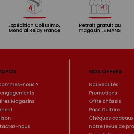
Expédition Colissimo,
Retrait gratuit au
Mondial Relay France
magasin LE MANS
ROPOS
NOS OFFRES
 sommes-nous ?
Nouveautés
 engagements
Promotions
aires Magasins
Offre châssis
ement
Pass Culture
aison
Chèques cadeaux
tactez-nous
Notre revue de pro