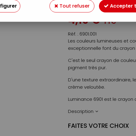
figurer
Tout refuser
Accepter 
Soyez le premier à donner v
4
,
19
€
TTC
Réf. :
6901.001
Les couleurs lumineuses et cou
exceptionnelle font du crayon
C'est le seul crayon de couleu
pigment très pur.
D'une texture extraordinaire,
crème veloutée.
Luminance 6901 est le crayon 
Description
FAITES VOTRE CHOIX