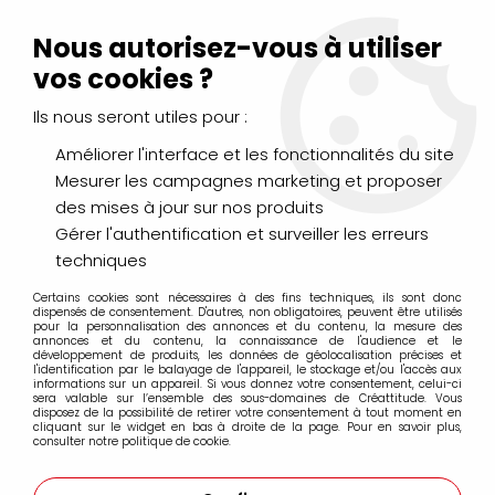
Livraison Mondial Relay offerte à partir de 99€ d'achats
(France, Belgique et Luxembourg)
Nous autorisez-vous à utiliser
Service client
Le Mans
02 43 43 95 56
ou par
mail
vos cookies ?
Ils nous seront utiles pour :
0
Améliorer l'interface et les fonctionnalités du site
Mesurer les campagnes marketing et proposer
Accueil
>
DESSIN & ARTS GRAPHIQUES
>
des mises à jour sur nos produits
Crayons graphite, fusains, sépia, sanguine...
>
Crayons graphite Conté à Paris
>
CRAYON GRAPHITE CONTÉ A
Gérer l'authentification et surveiller les erreurs
PARIS 6B
techniques
Certains cookies sont nécessaires à des fins techniques, ils sont donc
dispensés de consentement. D'autres, non obligatoires, peuvent être utilisés
pour la personnalisation des annonces et du contenu, la mesure des
annonces et du contenu, la connaissance de l'audience et le
développement de produits, les données de géolocalisation précises et
l'identification par le balayage de l'appareil, le stockage et/ou l'accès aux
informations sur un appareil. Si vous donnez votre consentement, celui-ci
sera valable sur l’ensemble des sous-domaines de Créattitude. Vous
disposez de la possibilité de retirer votre consentement à tout moment en
cliquant sur le widget en bas à droite de la page. Pour en savoir plus,
consulter notre politique de cookie.