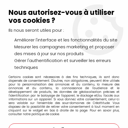
Livraison Mondial Relay offerte à partir de 99€ d'achats
(France, Belgique et Luxembourg)
Nous autorisez-vous à utiliser
Service client
Le Mans
02 43 43 95 56
ou par
mail
vos cookies ?
Ils nous seront utiles pour :
0
Améliorer l'interface et les fonctionnalités du site
Mesurer les campagnes marketing et proposer
Accueil
>
DESSIN & ARTS GRAPHIQUES
>
des mises à jour sur nos produits
Crayons de Couleurs, Pastels, Aquarellables
>
Crayons aquarellables Albrecht Dürer Faber Castell
>
Gérer l'authentification et surveiller les erreurs
Crayons Albrecht Dürer à l'unité
>
CRAYON AQUARELLABLE
techniques
ALBRECHT DURER 194 ROUGE VIOLET
Certains cookies sont nécessaires à des fins techniques, ils sont donc
dispensés de consentement. D'autres, non obligatoires, peuvent être utilisés
pour la personnalisation des annonces et du contenu, la mesure des
annonces et du contenu, la connaissance de l'audience et le
développement de produits, les données de géolocalisation précises et
l'identification par le balayage de l'appareil, le stockage et/ou l'accès aux
informations sur un appareil. Si vous donnez votre consentement, celui-ci
sera valable sur l’ensemble des sous-domaines de Créattitude. Vous
disposez de la possibilité de retirer votre consentement à tout moment en
cliquant sur le widget en bas à droite de la page. Pour en savoir plus,
consulter notre politique de cookie.