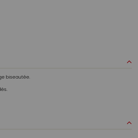
ge biseautée.
dés.