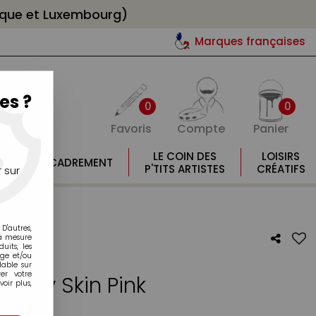
gique et Luxembourg)
Marques françaises
es ?
0
0
Favoris
Compte
Panier
E
LE COIN DES
LOISIRS
ENCADREMENT
E
P'TITS ARTISTES
CRÉATIFS
 sur
ink
D'autres,
la mesure
its, les
age et/ou
lable sur
er votre
Baby Skin Pink
oir plus,
otre avis !