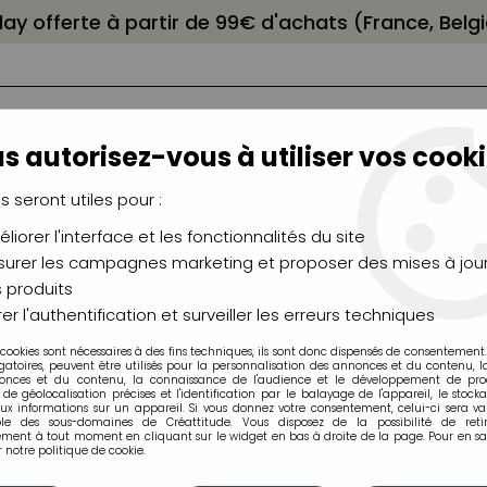
elay offerte à partir de 99€ d'achats (France, Bel
s autorisez-vous à utiliser vos cooki
us seront utiles pour :
liorer l'interface et les fonctionnalités du site
NCEAUX
CHÂSSIS
AÉROGRAPHIE
MODELAG
UTEAUX
CHEVALETS
MODÉLISME
MOULAG
urer les campagnes marketing et proposer des mises à jour
 produits
>
Marqueurs à alcool Copic Ciao
>
COPIC CIAO E21 Baby Skin P
er l'authentification et surveiller les erreurs techniques
 cookies sont nécessaires à des fins techniques, ils sont donc dispensés de consentement. 
gatoires, peuvent être utilisés pour la personnalisation des annonces et du contenu, 
onces et du contenu, la connaissance de l'audience et le développement de produ
de géolocalisation précises et l'identification par le balayage de l'appareil, le stock
aux informations sur un appareil. Si vous donnez votre consentement, celui-ci sera va
ble des sous-domaines de Créattitude. Vous disposez de la possibilité de retir
COPIC CIAO E21 
ment à tout moment en cliquant sur le widget en bas à droite de la page. Pour en sav
 notre politique de cookie.
Soyez le premier à donner v