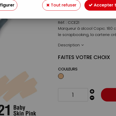
figurer
Tout refuser
Accepter 
5
,
89
€
TTC
Réf. :
CCE21
Marqueur à alcool Copic. 180 c
le scrapbooking, la carterie cr
Description
FAITES VOTRE CHOIX
COULEURS