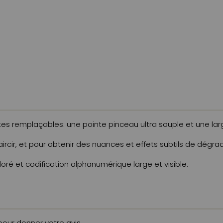
s remplaçables: une pointe pinceau ultra souple et une lar
aircir, et pour obtenir des nuances et effets subtils de dégra
oré et codification alphanumérique large et visible.
 pour donner votre avis.