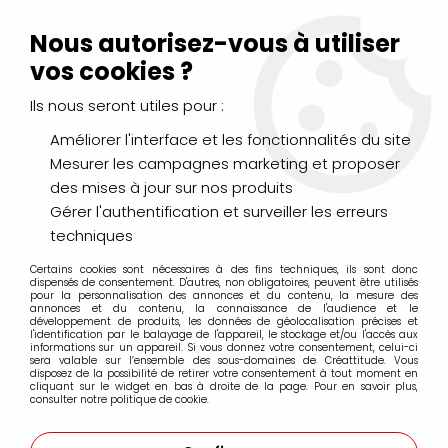
Livraison Mondial Relay offerte à partir de 99€ d'achats
(France, Belgique et Luxembourg)
Nous autorisez-vous à utiliser
Service client
Le Mans
02 43 43 95 56
ou par
mail
vos cookies ?
Ils nous seront utiles pour :
0
Améliorer l'interface et les fonctionnalités du site
Mesurer les campagnes marketing et proposer
Accueil
>
Contenu menu Châssis et chevalets
des mises à jour sur nos produits
Gérer l'authentification et surveiller les erreurs
Contenu menu Châssis et chevalets
techniques
Certains cookies sont nécessaires à des fins techniques, ils sont donc
dispensés de consentement. D'autres, non obligatoires, peuvent être utilisés
pour la personnalisation des annonces et du contenu, la mesure des
annonces et du contenu, la connaissance de l'audience et le
développement de produits, les données de géolocalisation précises et
l'identification par le balayage de l'appareil, le stockage et/ou l'accès aux
informations sur un appareil. Si vous donnez votre consentement, celui-ci
sera valable sur l’ensemble des sous-domaines de Créattitude. Vous
disposez de la possibilité de retirer votre consentement à tout moment en
cliquant sur le widget en bas à droite de la page. Pour en savoir plus,
consulter notre politique de cookie.