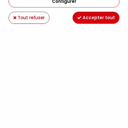
Configurer
Paiement en ligne 100%
Livraison en France et
sécurisé
Europe
Tout refuser
Accepter tout
Expédition Colissimo,
Retrait gratuit au
Mondial Relay France
magasin LE MANS
Offrez des chèques
Ateliers créatifs
cadeaux