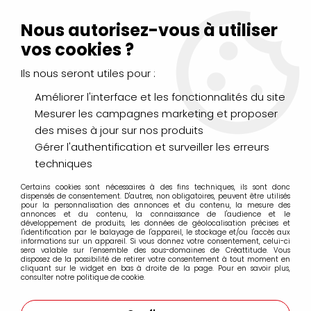
Livraison Mondial Relay offerte à partir de 99€ d'achats
(France, Belgique et Luxembourg)
Nous autorisez-vous à utiliser
Service client
Le Mans
02 43 43 95 56
ou par
mail
vos cookies ?
Ils nous seront utiles pour :
0
Améliorer l'interface et les fonctionnalités du site
Mesurer les campagnes marketing et proposer
Accueil
>
DESSIN & ARTS GRAPHIQUES
>
Encres et Calligraphie
des mises à jour sur nos produits
>
Encre Aquarelle COLOREX
>
COLOREX 45ML VERT FLUO 60
Gérer l'authentification et surveiller les erreurs
techniques
Certains cookies sont nécessaires à des fins techniques, ils sont donc
dispensés de consentement. D'autres, non obligatoires, peuvent être utilisés
pour la personnalisation des annonces et du contenu, la mesure des
annonces et du contenu, la connaissance de l'audience et le
développement de produits, les données de géolocalisation précises et
l'identification par le balayage de l'appareil, le stockage et/ou l'accès aux
informations sur un appareil. Si vous donnez votre consentement, celui-ci
sera valable sur l’ensemble des sous-domaines de Créattitude. Vous
disposez de la possibilité de retirer votre consentement à tout moment en
cliquant sur le widget en bas à droite de la page. Pour en savoir plus,
consulter notre politique de cookie.