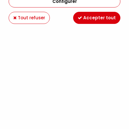
Configurer
Tout refuser
Accepter tout
COLOREX 45ML VERT FLUO 60
Soyez le premier à donner votre avis !
6
,
89
€
TTC