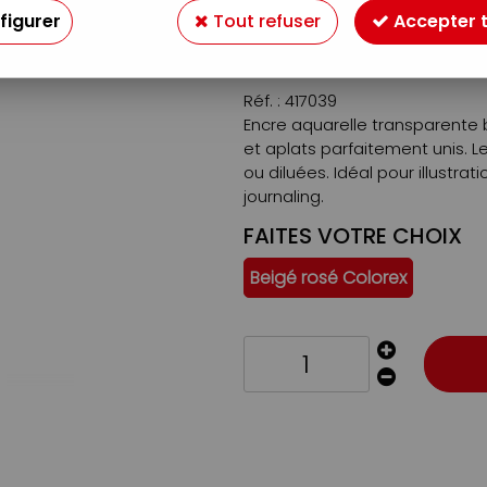
Soyez le premier à donner v
figurer
Tout refuser
Accepter 
6
,
89
€
TTC
Réf. :
417039
Encre aquarelle transparente 
et aplats parfaitement unis. L
ou diluées. Idéal pour illustrat
journaling.
FAITES VOTRE CHOIX
Beigé rosé Colorex