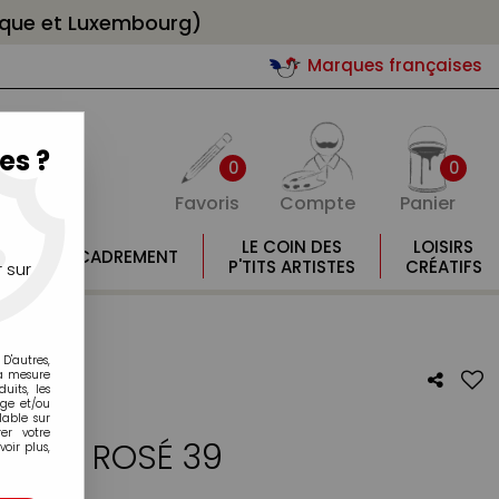
gique et Luxembourg)
Marques françaises
es ?
0
0
Favoris
Compte
Panier
E
LE COIN DES
LOISIRS
ENCADREMENT
E
P'TITS ARTISTES
CRÉATIFS
 sur
D'autres,
la mesure
its, les
age et/ou
lable sur
er votre
BEIGE ROSÉ 39
oir plus,