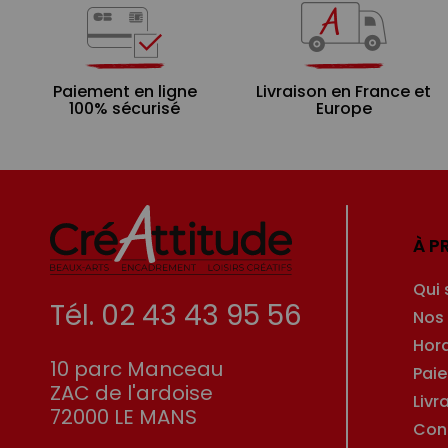
Paiement en ligne
Livraison en France et
100% sécurisé
Europe
À P
Qui
Tél. 02 43 43 95 56
Nos
Hor
10 parc Manceau
Pai
ZAC de l'ardoise
Livr
72000 LE MANS
Con