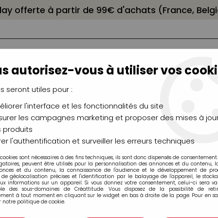
elay offerte à partir de 99€ d'achats (France, Bel
s autorisez-vous à utiliser vos cooki
us seront utiles pour :
liorer l'interface et les fonctionnalités du site
NCEAUX
CHÂSSIS
AÉROGRAPHIE
MODELAG
UTEAUX
CHEVALETS
MODÉLISME
MOULAG
urer les campagnes marketing et proposer des mises à jour
 produits
ie
>
Encre Aquarelle COLOREX
>
COLOREX 45ML BEIGE ROSÉ 39
er l'authentification et surveiller les erreurs techniques
 cookies sont nécessaires à des fins techniques, ils sont donc dispensés de consentement. 
gatoires, peuvent être utilisés pour la personnalisation des annonces et du contenu, 
onces et du contenu, la connaissance de l'audience et le développement de produ
de géolocalisation précises et l'identification par le balayage de l'appareil, le stock
aux informations sur un appareil. Si vous donnez votre consentement, celui-ci sera va
ble des sous-domaines de Créattitude. Vous disposez de la possibilité de retir
COLOREX 45ML 
ment à tout moment en cliquant sur le widget en bas à droite de la page. Pour en sav
 notre politique de cookie.