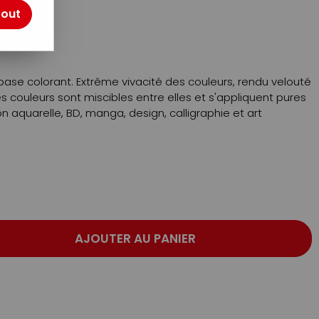
otre avis !
tout
base colorant. Extrême vivacité des couleurs, rendu velouté
es couleurs sont miscibles entre elles et s'appliquent pures
ion aquarelle, BD, manga, design, calligraphie et art
AJOUTER AU PANIER