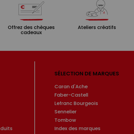
Offrez des chèques
Ateliers créatifs
cadeaux
SÉLECTION DE MARQUES
Caran d'Ache
Faber-Castell
Lefranc Bourgeois
Sennelier
Tombow
duits
Index des marques