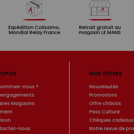
Expédition Colissimo,
Retrait gratuit au
Mondial Relay France
magasin LE MANS
ROPOS
NOS OFFRES
 sommes-nous ?
Nouveautés
 engagements
Promotions
aires Magasins
Offre châssis
ement
Pass Culture
aison
Chèques cadeaux
tactez-nous
Notre revue de pro