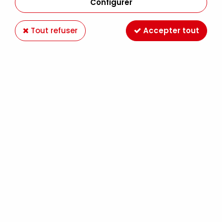
Configurer
Tout refuser
Accepter tout
COLLE FORTE TRANSPARENTE ADHESIVE 500GR
Soyez le premier à donner votre avis !
5
,
40
€
TTC