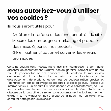
Livraison Mondial Relay offerte à partir de 99€ d'achats
(France, Belgique et Luxembourg)
Nous autorisez-vous à utiliser
Service client
Le Mans
02 43 43 95 56
ou par
mail
vos cookies ?
Ils nous seront utiles pour :
0
Améliorer l'interface et les fonctionnalités du site
Mesurer les campagnes marketing et proposer
Accueil
>
LOISIRS CRÉATIFS
>
Colles, Vernis, Paillettes
>
COLLE
des mises à jour sur nos produits
FORTE TRANSPARENTE ADHESIVE 500GR
Gérer l'authentification et surveiller les erreurs
techniques
Certains cookies sont nécessaires à des fins techniques, ils sont donc
dispensés de consentement. D'autres, non obligatoires, peuvent être utilisés
pour la personnalisation des annonces et du contenu, la mesure des
annonces et du contenu, la connaissance de l'audience et le
développement de produits, les données de géolocalisation précises et
l'identification par le balayage de l'appareil, le stockage et/ou l'accès aux
informations sur un appareil. Si vous donnez votre consentement, celui-ci
sera valable sur l’ensemble des sous-domaines de Créattitude. Vous
disposez de la possibilité de retirer votre consentement à tout moment en
cliquant sur le widget en bas à droite de la page. Pour en savoir plus,
consulter notre politique de cookie.