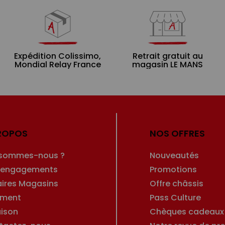
Expédition Colissimo,
Retrait gratuit au
Mondial Relay France
magasin LE MANS
ROPOS
NOS OFFRES
 sommes-nous ?
Nouveautés
 engagements
Promotions
aires Magasins
Offre châssis
ement
Pass Culture
aison
Chèques cadeaux