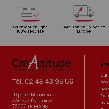
Paiement en ligne
Livraison en France et
100% sécurisé
Europe
À P
Qui
Tél. 02 43 43 95 56
Nos
Hor
10 parc Manceau
Pai
ZAC de l'ardoise
Livr
72000 LE MANS