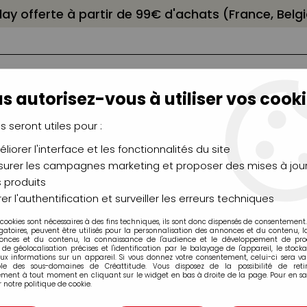
elay offerte à partir de 99€ d'achats (France, Bel
s autorisez-vous à utiliser vos cooki
us seront utiles pour :
liorer l'interface et les fonctionnalités du site
NCEAUX
CHÂSSIS
AÉROGRAPHIE
MODELAG
UTEAUX
CHEVALETS
MODÉLISME
MOULAG
urer les campagnes marketing et proposer des mises à jour
 produits
OLLE CYANOACRYLATE FORMULE GEL AVEC POINTES DE PRECISI
er l'authentification et surveiller les erreurs techniques
 cookies sont nécessaires à des fins techniques, ils sont donc dispensés de consentement. 
gatoires, peuvent être utilisés pour la personnalisation des annonces et du contenu, 
onces et du contenu, la connaissance de l'audience et le développement de produ
de géolocalisation précises et l'identification par le balayage de l'appareil, le stock
aux informations sur un appareil. Si vous donnez votre consentement, celui-ci sera va
COLLE CYANOAC
ble des sous-domaines de Créattitude. Vous disposez de la possibilité de retir
ment à tout moment en cliquant sur le widget en bas à droite de la page. Pour en sav
POINTES DE PRE
 notre politique de cookie.