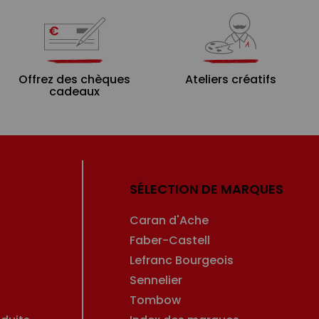
Offrez des chèques
Ateliers créatifs
cadeaux
SÉLECTION DE MARQUES
Caran d'Ache
Faber-Castell
Lefranc Bourgeois
Sennelier
Tombow