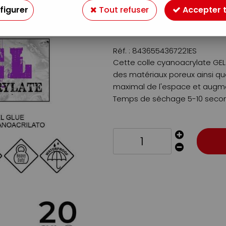
Soyez le premier à donner v
figurer
Tout refuser
Accepter 
5
,
50
€
TTC
Réf. :
8436554367221ES
Cette colle cyanoacrylate GE
des matériaux poreux ainsi que 
maximal de l'espace et augm
Temps de séchage 5-10 seco