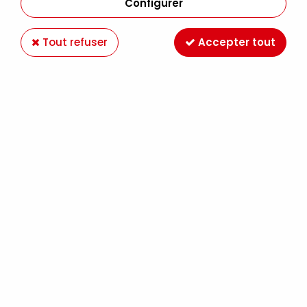
Configurer
Tout refuser
Accepter tout
COLLE A BOIS ET LIEGE
Soyez le premier à donner votre avis !
7
,
95
€
TTC