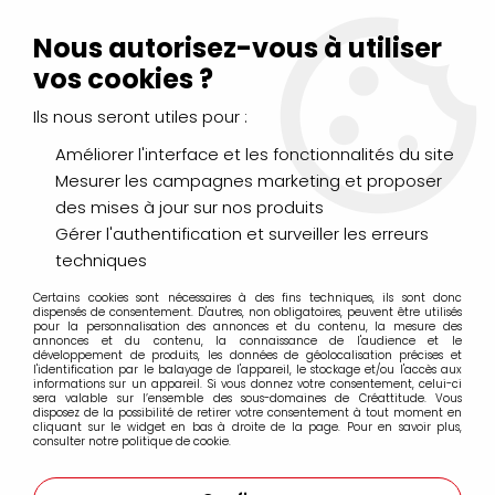
Livraison Mondial Relay offerte à partir de 99€ d'achats
(France, Belgique et Luxembourg)
Nous autorisez-vous à utiliser
Service client
Le Mans
02 43 43 95 56
ou par
mail
vos cookies ?
Ils nous seront utiles pour :
0
Améliorer l'interface et les fonctionnalités du site
Mesurer les campagnes marketing et proposer
Accueil
>
LOISIRS CRÉATIFS
>
Colles, Vernis, Paillettes
>
COLLE A
des mises à jour sur nos produits
BOIS ET LIEGE
Gérer l'authentification et surveiller les erreurs
techniques
Certains cookies sont nécessaires à des fins techniques, ils sont donc
dispensés de consentement. D'autres, non obligatoires, peuvent être utilisés
pour la personnalisation des annonces et du contenu, la mesure des
annonces et du contenu, la connaissance de l'audience et le
développement de produits, les données de géolocalisation précises et
l'identification par le balayage de l'appareil, le stockage et/ou l'accès aux
informations sur un appareil. Si vous donnez votre consentement, celui-ci
sera valable sur l’ensemble des sous-domaines de Créattitude. Vous
disposez de la possibilité de retirer votre consentement à tout moment en
cliquant sur le widget en bas à droite de la page. Pour en savoir plus,
consulter notre politique de cookie.