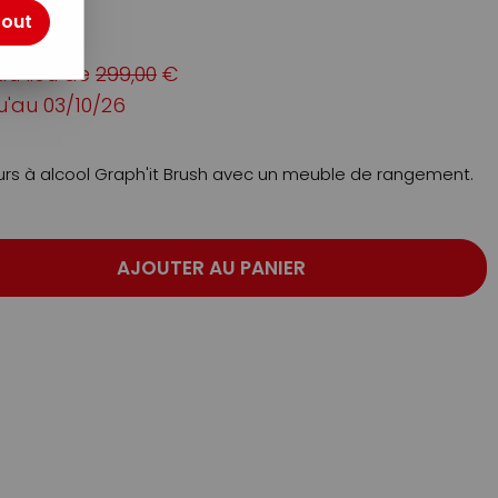
otre avis !
tout
au lieu de
299,00
€
u'au
03/10/26
rs à alcool Graph'it Brush avec un meuble de rangement.
AJOUTER AU PANIER