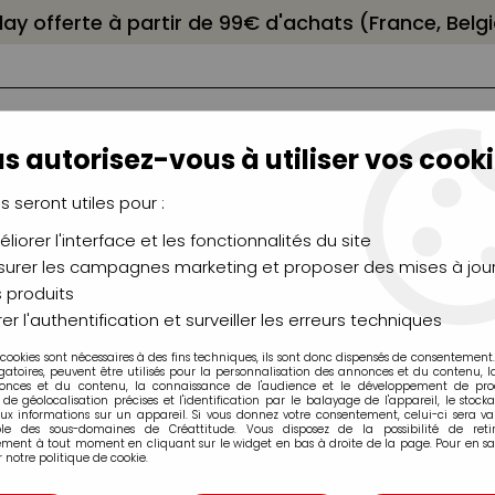
elay offerte à partir de 99€ d'achats (France, Bel
s autorisez-vous à utiliser vos cooki
us seront utiles pour :
liorer l'interface et les fonctionnalités du site
NCEAUX
CHÂSSIS
AÉROGRAPHIE
MODELAG
UTEAUX
CHEVALETS
MODÉLISME
MOULAG
urer les campagnes marketing et proposer des mises à jour
 produits
>
Boites et coffrets
>
COFFRET CADEAU 96 MARQUEURS GRAPH'IT
er l'authentification et surveiller les erreurs techniques
 cookies sont nécessaires à des fins techniques, ils sont donc dispensés de consentement. 
gatoires, peuvent être utilisés pour la personnalisation des annonces et du contenu, 
onces et du contenu, la connaissance de l'audience et le développement de produ
de géolocalisation précises et l'identification par le balayage de l'appareil, le stock
aux informations sur un appareil. Si vous donnez votre consentement, celui-ci sera va
COFFRET CADEA
ble des sous-domaines de Créattitude. Vous disposez de la possibilité de retir
ment à tout moment en cliquant sur le widget en bas à droite de la page. Pour en sav
BRUSH + MEUBL
 notre politique de cookie.