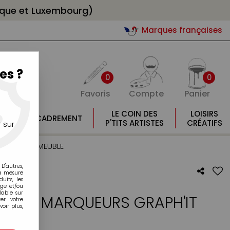
gique et Luxembourg)
Marques françaises
es ?
0
0
Favoris
Compte
Panier
E
LE COIN DES
LOISIRS
ENCADREMENT
E
P'TITS ARTISTES
CRÉATIFS
 sur
 BRUSH + MEUBLE
D'autres,
la mesure
its, les
age et/ou
lable sur
U 96 MARQUEURS GRAPH'IT
er votre
oir plus,
E