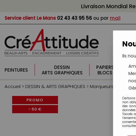
Livraison Mondial R
Service client
Le Mans
02 43 43 95 56
ou par
mail
Nou
Ils no
Amé
DESSIN
PAPIERS
PI
PEINTURES
ARTS GRAPHIQUES
BLOCS
CO
Mes
nos
Accueil
>
DESSIN & ARTS GRAPHIQUES
>
Marqueurs à Alcool
Gér
Certains
PROMO
non obli
des ann
-
50
€
données 
l'accès 
l’ensem
consente
consulter