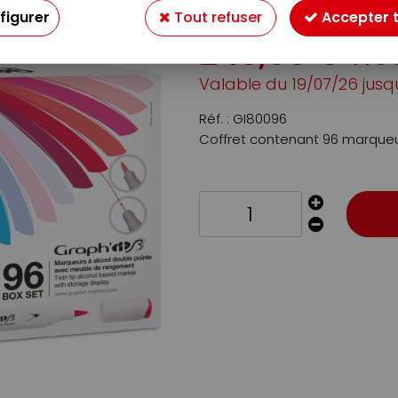
Soyez le premier à donner v
figurer
Tout refuser
Accepter 
249
,
00
€
TTC
Valable
du
19/07/26
jusq
Réf. :
GI80096
Coffret contenant 96 marqueu