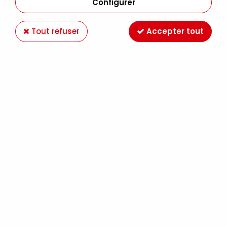
Configurer
Tout refuser
Accepter tout
CHEQUE CADEAU 10 Euros
Soyez le premier à donner votre avis !
10
,
00
€
TTC
Réf. :
chq10