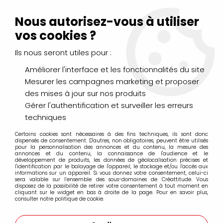
Livraison Mondial Relay offerte à partir de 99€ d'achats
(France, Belgique et Luxembourg)
Nous autorisez-vous à utiliser
Service client
Le Mans
02 43 43 95 56
ou par
mail
vos cookies ?
Ils nous seront utiles pour :
0
Améliorer l'interface et les fonctionnalités du site
Mesurer les campagnes marketing et proposer
Accueil
>
BEAUX - ARTS
>
CHEQUE CADEAU
>
CHEQUE CADEAU
des mises à jour sur nos produits
10 Euros
Gérer l'authentification et surveiller les erreurs
techniques
Certains cookies sont nécessaires à des fins techniques, ils sont donc
dispensés de consentement. D'autres, non obligatoires, peuvent être utilisés
pour la personnalisation des annonces et du contenu, la mesure des
annonces et du contenu, la connaissance de l'audience et le
développement de produits, les données de géolocalisation précises et
l'identification par le balayage de l'appareil, le stockage et/ou l'accès aux
informations sur un appareil. Si vous donnez votre consentement, celui-ci
sera valable sur l’ensemble des sous-domaines de Créattitude. Vous
disposez de la possibilité de retirer votre consentement à tout moment en
cliquant sur le widget en bas à droite de la page. Pour en savoir plus,
consulter notre politique de cookie.