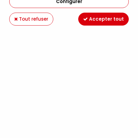
Configurer
Tout refuser
Accepter tout
CHASSIS COTON CLOUTE BERGE PLUS 60F
(130X97)
Soyez le premier à donner votre avis !