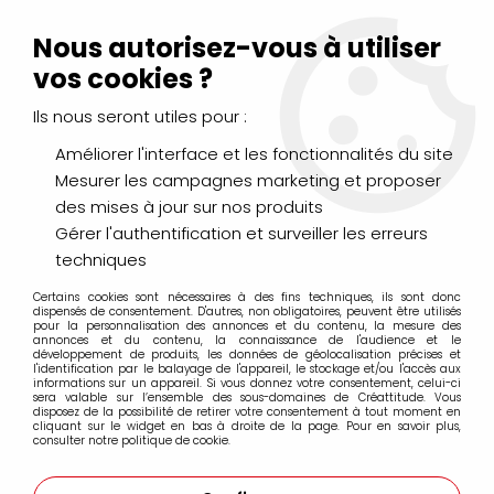
Livraison Mondial Relay offerte à partir de 99€ d'achats
(France, Belgique et Luxembourg)
Nous autorisez-vous à utiliser
Service client
Le Mans
02 43 43 95 56
ou par
mail
vos cookies ?
Ils nous seront utiles pour :
0
Améliorer l'interface et les fonctionnalités du site
Mesurer les campagnes marketing et proposer
Accueil
>
CHÂSSIS, CHEVALETS & RANGEMENTS
>
des mises à jour sur nos produits
Chassis Coton
>
Berge Plus Clouté
>
CHASSIS COTON CLOUTE
BERGE PLUS 60F (130X97)
Gérer l'authentification et surveiller les erreurs
techniques
Certains cookies sont nécessaires à des fins techniques, ils sont donc
dispensés de consentement. D'autres, non obligatoires, peuvent être utilisés
pour la personnalisation des annonces et du contenu, la mesure des
annonces et du contenu, la connaissance de l'audience et le
développement de produits, les données de géolocalisation précises et
l'identification par le balayage de l'appareil, le stockage et/ou l'accès aux
informations sur un appareil. Si vous donnez votre consentement, celui-ci
sera valable sur l’ensemble des sous-domaines de Créattitude. Vous
disposez de la possibilité de retirer votre consentement à tout moment en
cliquant sur le widget en bas à droite de la page. Pour en savoir plus,
consulter notre politique de cookie.