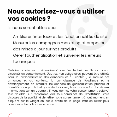
Livraison Mondial Relay offerte à partir de 99€ d'achats
(France, Belgique et Luxembourg)
Nous autorisez-vous à utiliser
Service client
Le Mans
02 43 43 95 56
ou par
mail
vos cookies ?
Ils nous seront utiles pour :
0
Améliorer l'interface et les fonctionnalités du site
Mesurer les campagnes marketing et proposer
Accueil
>
CHÂSSIS, CHEVALETS & RANGEMENTS
>
des mises à jour sur nos produits
Chassis Coton
>
Berge Plus Clouté
>
CHASSIS COTON CLOUTE
BERGE PLUS 15F (65X54)
Gérer l'authentification et surveiller les erreurs
techniques
Certains cookies sont nécessaires à des fins techniques, ils sont donc
dispensés de consentement. D'autres, non obligatoires, peuvent être utilisés
pour la personnalisation des annonces et du contenu, la mesure des
annonces et du contenu, la connaissance de l'audience et le
développement de produits, les données de géolocalisation précises et
l'identification par le balayage de l'appareil, le stockage et/ou l'accès aux
informations sur un appareil. Si vous donnez votre consentement, celui-ci
sera valable sur l’ensemble des sous-domaines de Créattitude. Vous
disposez de la possibilité de retirer votre consentement à tout moment en
cliquant sur le widget en bas à droite de la page. Pour en savoir plus,
consulter notre politique de cookie.