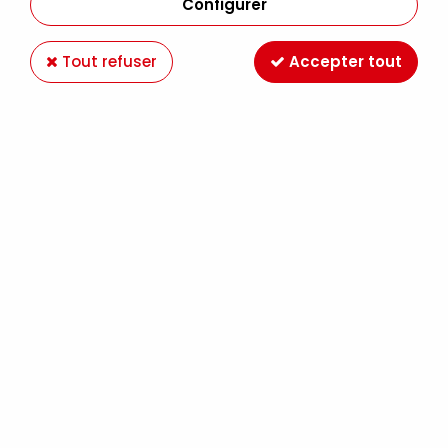
Configurer
Tout refuser
Accepter tout
CHASSIS COTON CLOUTE BERGE PLUS 15F
(65X54)
Soyez le premier à donner votre avis !