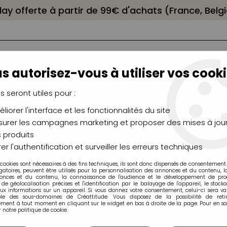
elay offerte à partir de 99€ d'achats (France, Bel
s autorisez-vous à utiliser vos cooki
us seront utiles pour :
liorer l'interface et les fonctionnalités du site
NCEAUX
CHÂSSIS
AÉROGRAPHIE
MODELAG
UTEAUX
CHEVALETS
MODÉLISME
MOULAG
urer les campagnes marketing et proposer des mises à jour
 produits
er l'authentification et surveiller les erreurs techniques
 cookies sont nécessaires à des fins techniques, ils sont donc dispensés de consentement. 
Produits de la marque Cernit
gatoires, peuvent être utilisés pour la personnalisation des annonces et du contenu, 
onces et du contenu, la connaissance de l'audience et le développement de produ
de géolocalisation précises et l'identification par le balayage de l'appareil, le stock
aux informations sur un appareil. Si vous donnez votre consentement, celui-ci sera va
ble des sous-domaines de Créattitude. Vous disposez de la possibilité de retir
ment à tout moment en cliquant sur le widget en bas à droite de la page. Pour en sav
 notre politique de cookie.