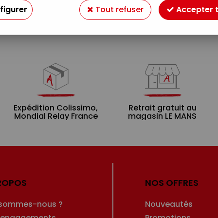
Aucune correspondance trouvée
figurer
Tout refuser
Accepter 
Expédition Colissimo,
Retrait gratuit au
Mondial Relay France
magasin LE MANS
ROPOS
NOS OFFRES
 sommes-nous ?
Nouveautés
 engagements
Promotions