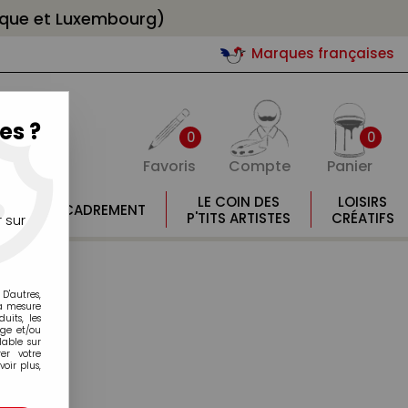
gique et Luxembourg)
Marques françaises
es ?
0
0
Favoris
Compte
Panier
E
LE COIN DES
LOISIRS
ENCADREMENT
E
P'TITS ARTISTES
CRÉATIFS
 sur
D'autres,
la mesure
its, les
age et/ou
lable sur
er votre
oir plus,