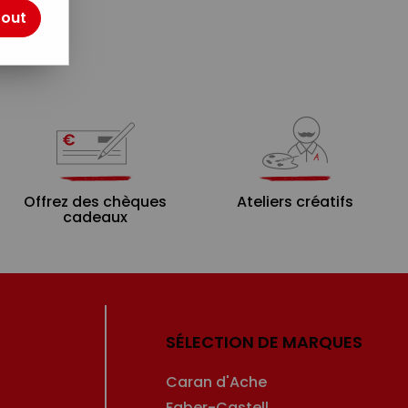
tout
Offrez des chèques
Ateliers créatifs
cadeaux
SÉLECTION DE MARQUES
Caran d'Ache
Faber-Castell