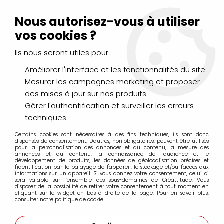
Livraison Mondial Relay offerte à partir de 99€ d'achats
(France, Belgique et Luxembourg)
Nous autorisez-vous à utiliser
Service client
Le Mans
02 43 43 95 56
ou par
mail
vos cookies ?
Ils nous seront utiles pour :
0
Améliorer l'interface et les fonctionnalités du site
Mesurer les campagnes marketing et proposer
Accueil
>
DESSIN & ARTS GRAPHIQUES
>
Encres et Calligraphie
>
des mises à jour sur nos produits
Encres Permanentes, Encre de Chine & Broux de Noix CORECTO
>
BROUX DE NOIX 500ML
Gérer l'authentification et surveiller les erreurs
techniques
Certains cookies sont nécessaires à des fins techniques, ils sont donc
dispensés de consentement. D'autres, non obligatoires, peuvent être utilisés
pour la personnalisation des annonces et du contenu, la mesure des
annonces et du contenu, la connaissance de l'audience et le
développement de produits, les données de géolocalisation précises et
l'identification par le balayage de l'appareil, le stockage et/ou l'accès aux
informations sur un appareil. Si vous donnez votre consentement, celui-ci
sera valable sur l’ensemble des sous-domaines de Créattitude. Vous
disposez de la possibilité de retirer votre consentement à tout moment en
cliquant sur le widget en bas à droite de la page. Pour en savoir plus,
consulter notre politique de cookie.