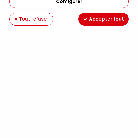
Configurer
Tout refuser
Accepter tout
BROUX DE NOIX 500ML
Soyez le premier à donner votre avis !
11
,
90
€
TTC